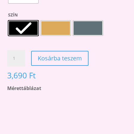
SZÍN
MOLLY
Kosárba teszem
200
PAMUT
3,690
Ft
TÉLI
MOLETT
HARISNYA
Mérettáblázat
MENNYISÉG