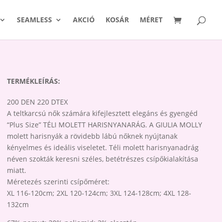
SEAMLESS
AKCIÓ
KOSÁR
MÉRET
TERMÉKLEÍRÁS:
200 DEN 220 DTEX
A teltkarcsú nők számára kifejlesztett elegáns és gyengéd
“Plus Size” TÉLI MOLETT HARISNYANARÁG. A GIULIA MOLLY
molett harisnyák a rövidebb lábú nőknek nyújtanak
kényelmes és ideális viseletet. Téli molett harisnyanadrág
néven szokták keresni széles, betétrészes csípőkialakítása
miatt.
Méretezés szerinti csípőméret:
XL 116-120cm; 2XL 120-124cm; 3XL 124-128cm; 4XL 128-
132cm