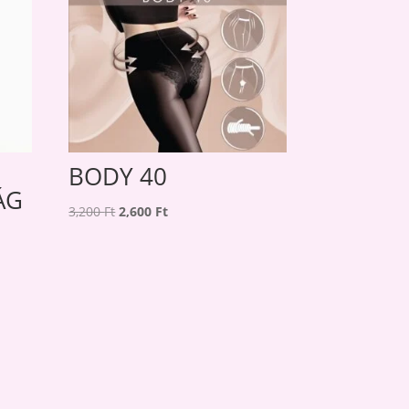
BODY 40
ÁG
Original
Current
3,200
Ft
2,600
Ft
price
price
was:
is:
3,200 Ft.
2,600 Ft.