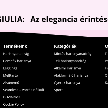
GIULIA: Az elegancia
érintés
Termékeink
Kategóriák
O
Harisnyanadrág
Mintás harisnyanadrág
F
Combfix harisnya
Téli harisnyanadrág
P
Leggings
Alkalmi Harisnya
H
Melltartó
Alakformáló harisnya
O
Alsónemű
Gyerek harisnya
K
Seamless – Varrás nélküli
Sport
Disclaimer
Cookie Policy