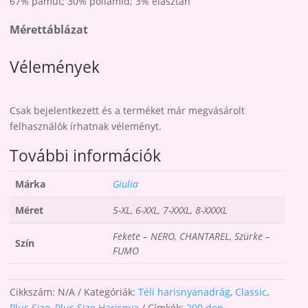
67% pamut; 30% poliamid; 3% elasztán
Mérettáblázat
Vélemények
Csak bejelentkezett és a terméket már megvásárolt
felhasználók írhatnak véleményt.
További információk
Márka
Giulia
Méret
5-XL, 6-XXL, 7-XXXL, 8-XXXXL
Fekete – NERO, CHANTAREL, Szürke –
Szín
FUMO
Cikkszám:
N/A
Kategóriák:
Téli harisnyanadrág
,
Classic
,
Plus Size
,
Plus Size Harisnya
Címkék:
200 den
,