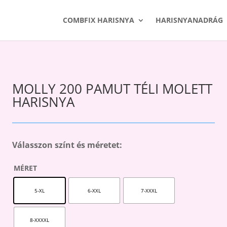
COMBFIX HARISNYA
HARISNYANADRÁG
MOLLY 200 PAMUT TÉLI MOLETT
HARISNYA
Válasszon színt és méretet:
MÉRET
5-XL
6-XXL
7-XXXL
8-XXXXL