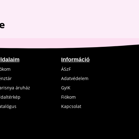
e
ldalaim
Információ
iókom
ÁSzF
énztár
Adatvédelem
arisnya áruház
GyIK
ldaltérkép
Fiókom
atalógus
Kapcsolat