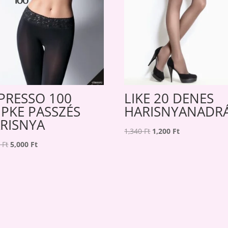
PRESSO 100
LIKE 20 DENES
IPKE PASSZÉS
HARISNYANADR
RISNYA
Original
Current
1,340
Ft
1,200
Ft
Original
Current
price
price
0
Ft
5,000
Ft
price
price
was:
is:
was:
is:
1,340 Ft.
1,200 Ft.
5,800 Ft.
5,000 Ft.