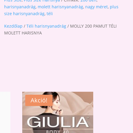
harisnyanadrág
,
molett harisnyanadrág
,
nagy méret
,
plus
size harisnyanadrág
,
téli
Kezdőlap
/
Téli harisnyanadrág
/ MOLLY 200 PAMUT TÉLI
MOLETT HARISNYA
Akció!