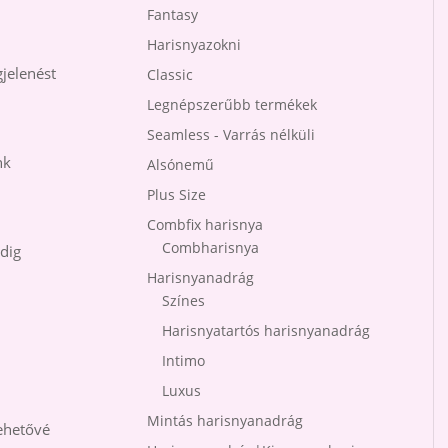
Fantasy
Harisnyazokni
jelenést
Classic
Legnépszerűbb termékek
Seamless - Varrás nélküli
nk
Alsónemű
Plus Size
Combfix harisnya
Combharisnya
ndig
Harisnyanadrág
Színes
Harisnyatartós harisnyanadrág
Intimo
Luxus
Mintás harisnyanadrág
lehetővé