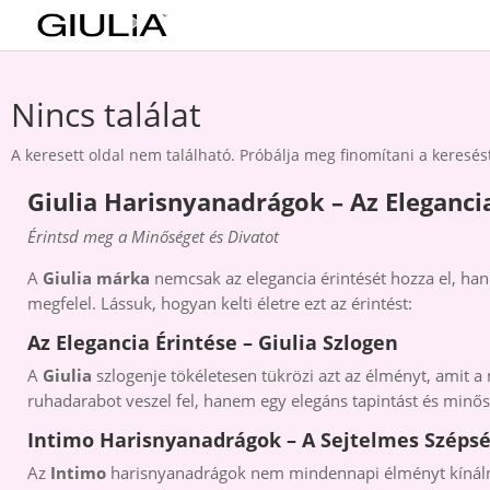
Nincs találat
A keresett oldal nem található. Próbálja meg finomítani a keresést
Giulia Harisnyanadrágok – Az Eleganci
Érintsd meg a Minőséget és Divatot
A
Giulia márka
nemcsak az elegancia érintését hozza el, ha
megfelel. Lássuk, hogyan kelti életre ezt az érintést:
Az Elegancia Érintése – Giulia Szlogen
A
Giulia
szlogenje tökéletesen tükrözi azt az élményt, amit 
ruhadarabot veszel fel, hanem egy elegáns tapintást és minős
Intimo Harisnyanadrágok – A Sejtelmes Széps
Az
Intimo
harisnyanadrágok nem mindennapi élményt kínálnak