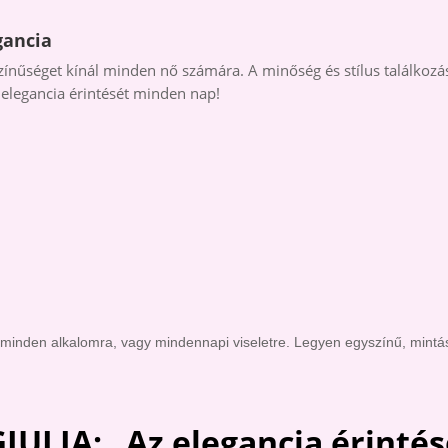
gancia
ínűséget kínál minden nő számára. A minőség és stílus találkozás
 elegancia érintését minden nap!
minden alkalomra, vagy mindennapi viseletre. Legyen egyszínű, mintá
GIULIA: Az elegancia
érintés