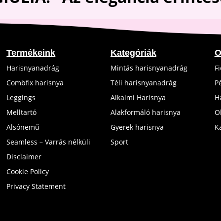
Termékeink
Kategóriák
O
Harisnyanadrág
Mintás harisnyanadrág
F
Combfix harisnya
Téli harisnyanadrág
P
Leggings
Alkalmi Harisnya
H
Melltartó
Alakformáló harisnya
O
Alsónemű
Gyerek harisnya
K
Seamless – Varrás nélküli
Sport
Disclaimer
Cookie Policy
Privacy Statement