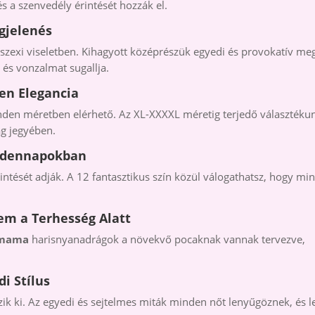
 a szenvedély érintését hozzák el.
gjelenés
zexi viseletben. Kihagyott középrészük egyedi és provokatív meg
és vonzalmat sugallja.
en Elegancia
nden méretben elérhető. Az XL-XXXXL méretig terjedő választéku
ág jegyében.
indennapokban
ntését adják. A 12 fantasztikus szín közül válogathatsz, hogy mi
em a Terhesség Alatt
smama
harisnyanadrágok a növekvő pocaknak vannak tervezve,
i Stílus
zik ki. Az egyedi és sejtelmes miták minden nőt lenyűgöznek, és 