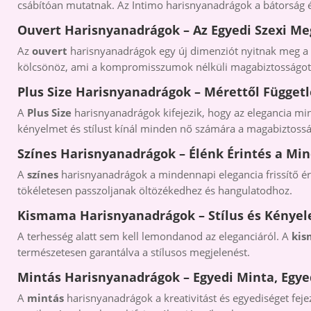
csábítóan mutatnak. Az Intimo harisnyanadrágok a bátorság és
Ouvert Harisnyanadrágok – Az Egyedi Szexi Me
Az
ouvert
harisnyanadrágok egy új dimenziót nyitnak meg a s
kölcsönöz, ami a kompromisszumok nélküli magabiztosságot 
Plus Size Harisnyanadrágok – Mérettől Függetl
A
Plus Size
harisnyanadrágok kifejezik, hogy az elegancia mi
kényelmet és stílust kínál minden nő számára a magabiztoss
Színes Harisnyanadrágok – Élénk Érintés a M
A
színes
harisnyanadrágok a mindennapi elegancia frissítő éri
tökéletesen passzoljanak öltözékedhez és hangulatodhoz.
Kismama Harisnyanadrágok – Stílus és Kényel
A terhesség alatt sem kell lemondanod az eleganciáról. A
ki
természetesen garantálva a stílusos megjelenést.
Mintás Harisnyanadrágok – Egyedi Minta, Egyed
A
mintás
harisnyanadrágok a kreativitást és egyediséget feje