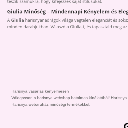
teszik számukra, hogy kifejezzék saját stílusukat.
Giulia Minőség – Mindennapi Kényelem és Ele
A
Giulia
harisnyanadrágok világa végtelen eleganciát és soksz
minden darabjukban. Válaszd a Giulia-t, és tapasztald meg az
Harisnya vásárlás kényelmesen
Válogasson a harisnya webshop hatalmas kínálatából! Harisnya 
Harisnya webáruház minőségi termékekkel.