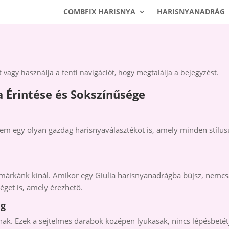
COMBFIX HARISNYA
HARISNYANADRÁG
 vagy használja a fenti navigációt, hogy megtalálja a bejegyzést.
a Érintése és Sokszínűsége
nem egy olyan gazdag harisnyaválasztékot is, amely minden stílu
a márkánk kínál. Amikor egy Giulia harisnyanadrágba bújsz, nemc
éget is, amely érezhető.
ég
. Ezek a sejtelmes darabok középen lyukasak, nincs lépésbetétj