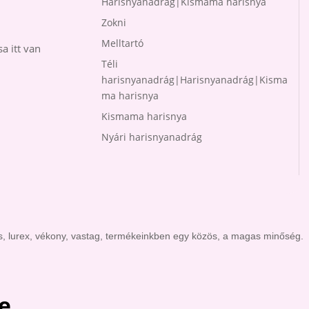
Harisnyanadrág|Kismama harisnya
Zokni
Melltartó
a itt van
Téli
harisnyanadrág|Harisnyanadrág|Kisma
ma harisnya
Kismama harisnya
Nyári harisnyanadrág
s, lurex, vékony, vastag, termékeinkben egy közös, a magas minőség.
e