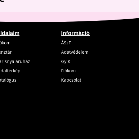
ldalaim
Információ
iókom
ÁSzF
énztár
Adatvédelem
arisnya áruház
GyIK
ldaltérkép
Fiókom
atalógus
Kapcsolat