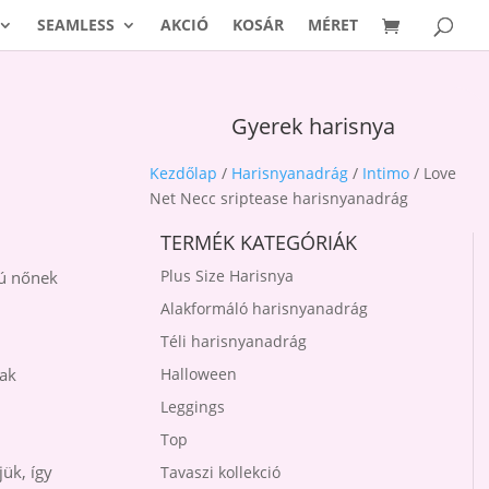
SEAMLESS
AKCIÓ
KOSÁR
MÉRET
Gyerek harisnya
Kezdőlap
/
Harisnyanadrág
/
Intimo
/ Love
Net Necc sriptease harisnyanadrág
TERMÉK KATEGÓRIÁK
Plus Size Harisnya
sú nőnek
Alakformáló harisnyanadrág
Téli harisnyanadrág
sak
Halloween
Leggings
Top
ük, így
Tavaszi kollekció