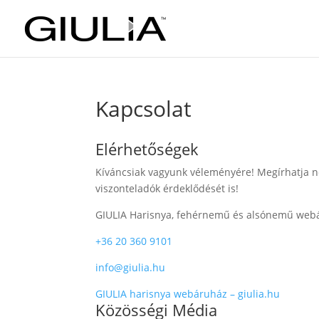
Kapcsolat
Elérhetőségek
Kíváncsiak vagyunk véleményére! Megírhatja ne
viszonteladók érdeklődését is!
GIULIA Harisnya, fehérnemű és alsónemű web
+36 20 360 9101
info@giulia.hu
GIULIA harisnya webáruház – giulia.hu
Közösségi Média