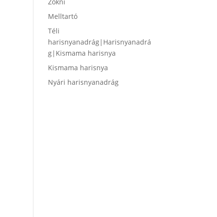
Zokni
Melltartó
Téli
harisnyanadrág|Harisnyanadrá
g|Kismama harisnya
Kismama harisnya
Nyári harisnyanadrág