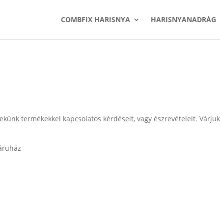
COMBFIX HARISNYA
HARISNYANADRÁG
künk termékekkel kapcsolatos kérdéseit, vagy észrevételeit. Várju
áruház