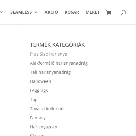
SEAMLESS
AKCIÓ
KOSÁR
MÉRET
TERMÉK KATEGÓRIÁK
Plus Size Harisnya
Alakformáló harisnyanadrág
Téli harisnyanadrág
k
Halloween
Leggings
Top
Tavaszi kollekció
Fantasy
Harisnyazokni
Classic