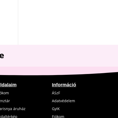
e
ldalaim
Információ
iókom
ÁSzF
énztár
Adatvédelem
arisnya áruház
GyIK
ldaltérkép
Fiókom