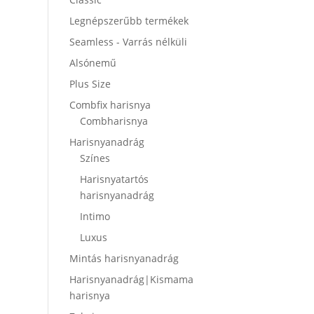
Legnépszerűbb termékek
Seamless - Varrás nélküli
Alsónemű
Plus Size
Combfix harisnya
Combharisnya
Harisnyanadrág
Színes
Harisnyatartós
harisnyanadrág
Intimo
Luxus
Mintás harisnyanadrág
Harisnyanadrág|Kismama
harisnya