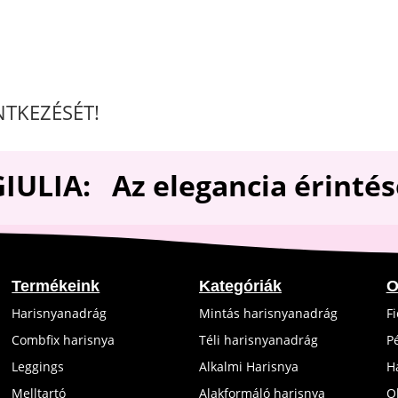
5
NTKEZÉSÉT!
GIULIA: Az elegancia
érintés
Termékeink
Kategóriák
O
Harisnyanadrág
Mintás harisnyanadrág
F
Combfix harisnya
Téli harisnyanadrág
P
Leggings
Alkalmi Harisnya
H
Melltartó
Alakformáló harisnya
O