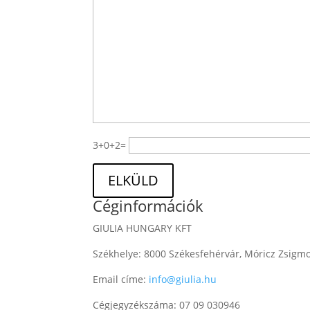
3+0+2=
ELKÜLD
Céginformációk
GIULIA HUNGARY KFT
Székhelye: 8000 Székesfehérvár, Móricz Zsigm
Email címe:
info@giulia.hu
Cégjegyzékszáma: 07 09 030946