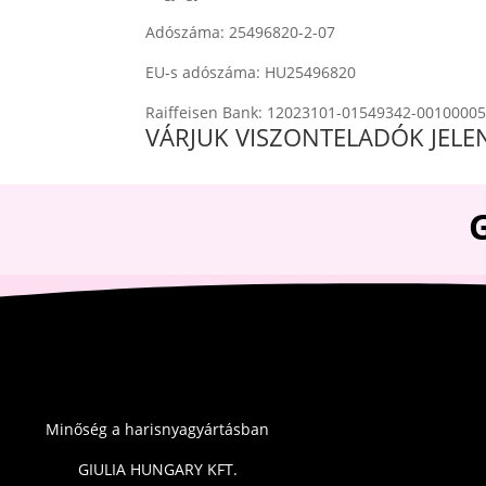
Adószáma: 25496820-2-07
EU-s adószáma: HU25496820
Raiffeisen Bank: 12023101-01549342-0010000
VÁRJUK VISZONTELADÓK JELE
Minőség a harisnyagyártásban
GIULIA HUNGARY KFT.