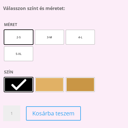
Válasszon színt és méretet:
MÉRET
2-S
3-M
4-L
5-XL
SZÍN
INFINITY
Kosárba teszem
15
HŰSÍTŐ