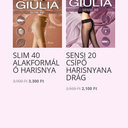
SLIM 40
SENSI 20
ALAKFORMÁL
CSÍPŐ
Ó HARISNYA
HARISNYANA
DRÁG
Original
Current
3,900
Ft
3,300
Ft
price
price
Original
Current
2,500
Ft
2,100
Ft
was:
is:
price
price
3,900 Ft.
3,300 Ft.
was:
is:
2,500 Ft.
2,100 Ft.