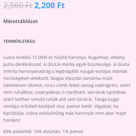
HARISNYA
Original
Current
2,560
Ft
2,200
Ft
MENNYISÉG
price
price
was:
is:
Mérettáblázat
2,560 Ft.
2,200 Ft.
TERMÉKLEÍRÁS:
Luxus kivitelű 15 DEN-es hűsítő harisnya. Rugalmas, vékony,
puha derékrésszel. A GIULIA márka egyik büszkesége. A Giulia
Infinity harisnyanadrág a legdrágább nyugat európai márkák
minőségével vetekszik. Magas elasztán tartalma miatt
tökéletesen idomul, nincs comb felett vastag nadrágrész, ezért
mini ruhákhoz, szoknyákhoz is hordható. Varrások lapítottak,
ezért testhez simuló ruhák alól sem tűnik ki. Tanga bugyi
mintájú erősített középső rész, pamut betét. Vigyázat, ha
kipróbálja, utána valószínűleg más harisnyát nem akar majd
hordani!
83% poliamid; 16% elasztán; 1% pamut