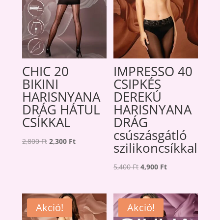
CHIC 20
IMPRESSO 40
BIKINI
CSIPKÉS
HARISNYANA
DEREKÚ
DRÁG HÁTUL
HARISNYANA
CSÍKKAL
DRÁG
csúszásgátló
Original
Current
2,800
Ft
2,300
Ft
szilikoncsíkkal
price
price
was:
is:
Original
Current
5,400
Ft
4,900
Ft
2,800 Ft.
2,300 Ft.
price
price
was:
is:
5,400 Ft.
4,900 Ft.
Akció!
Akció!