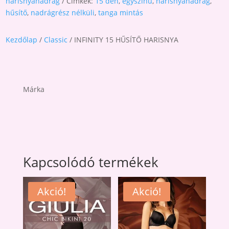
harisnyanadrág
Címkék:
15 den
,
egyszínű
,
harisnyanadrág
,
hűsítő
,
nadrágrész nélküli
,
tanga mintás
Kezdőlap
/
Classic
/ INFINITY 15 HŰSÍTŐ HARISNYA
Márka
Kapcsolódó termékek
Akció!
Akció!