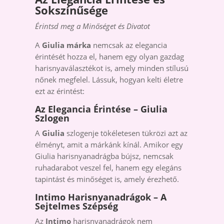
Sokszínűsége
Érintsd meg a Minőséget és Divatot
A
Giulia márka
nemcsak az elegancia
érintését hozza el, hanem egy olyan gazdag
harisnyaválasztékot is, amely minden stílusú
nőnek megfelel. Lássuk, hogyan kelti életre
ezt az érintést:
Az Elegancia Érintése – Giulia
Szlogen
A
Giulia
szlogenje tökéletesen tükrözi azt az
élményt, amit a márkánk kínál. Amikor egy
Giulia harisnyanadrágba bújsz, nemcsak
ruhadarabot veszel fel, hanem egy elegáns
tapintást és minőséget is, amely érezhető.
Intimo Harisnyanadrágok – A
Sejtelmes Szépség
Az
Intimo
harisnyanadrágok nem