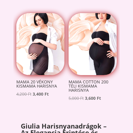
price
price
price
price
was:
is:
was:
is:
5,000 Ft.
3,600 Ft.
7,000 Ft.
5,000 Ft.
MAMA 20 VÉKONY
MAMA COTTON 200
KISMAMA HARISNYA
TÉLI KISMAMA
HARISNYA
Original
Current
4,200
Ft
3,400
Ft
Original
Current
5,000
Ft
3,600
Ft
price
price
price
price
was:
is:
was:
is:
4,200 Ft.
3,400 Ft.
5,000 Ft.
3,600 Ft.
Giulia Harisnyanadrágok –
Az Elegancia Érintése és