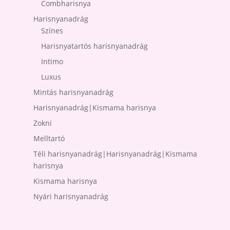
Combharisnya
Harisnyanadrág
Színes
Harisnyatartós harisnyanadrág
Intimo
Luxus
Mintás harisnyanadrág
Harisnyanadrág|Kismama harisnya
Zokni
Melltartó
Téli harisnyanadrág|Harisnyanadrág|Kismama
harisnya
Kismama harisnya
Nyári harisnyanadrág