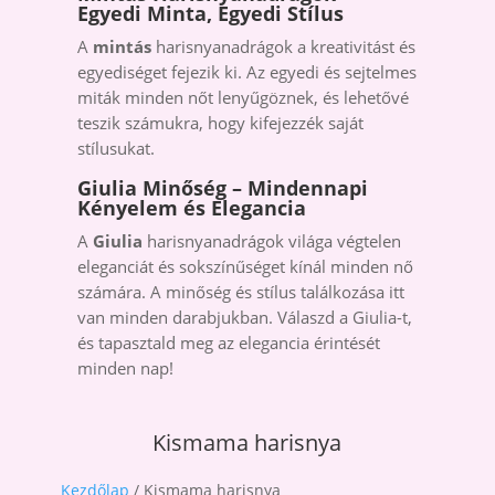
Egyedi Minta, Egyedi Stílus
A
mintás
harisnyanadrágok a kreativitást és
egyediséget fejezik ki. Az egyedi és sejtelmes
miták minden nőt lenyűgöznek, és lehetővé
teszik számukra, hogy kifejezzék saját
stílusukat.
Giulia Minőség – Mindennapi
Kényelem és Elegancia
A
Giulia
harisnyanadrágok világa végtelen
eleganciát és sokszínűséget kínál minden nő
számára. A minőség és stílus találkozása itt
van minden darabjukban. Válaszd a Giulia-t,
és tapasztald meg az elegancia érintését
minden nap!
Kismama harisnya
Kezdőlap
/ Kismama harisnya