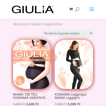
Sorted
Mind a(z) 4 találat megjelenítve
by
latest
MAMA 100 TÉLI
KISMAMA Leggingsz
KISMAMA HARISNYA
MAMA Leggigns
Original
Current
Original
Current
5,000
Ft
3,600
Ft
7,000
Ft
5,000
Ft