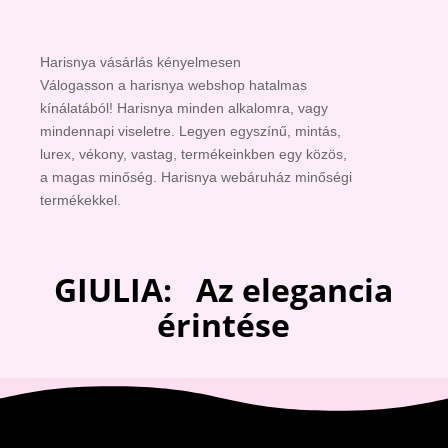
Harisnya vásárlás kényelmesen
Válogasson a harisnya webshop hatalmas
kínálatából! Harisnya minden alkalomra, vagy
mindennapi viseletre. Legyen egyszínű, mintás,
lurex, vékony, vastag, termékeinkben egy közös,
a magas minőség. Harisnya webáruház minőségi
termékekkel.
GIULIA: Az elegancia
érintése