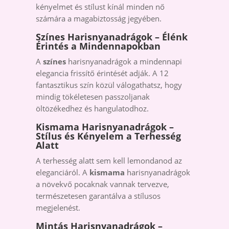
kényelmet és stílust kínál minden nő
számára a magabiztosság jegyében.
Színes Harisnyanadrágok – Élénk
Érintés a Mindennapokban
A
színes
harisnyanadrágok a mindennapi
elegancia frissítő érintését adják. A 12
fantasztikus szín közül válogathatsz, hogy
mindig tökéletesen passzoljanak
öltözékedhez és hangulatodhoz.
Kismama Harisnyanadrágok –
Stílus és Kényelem a Terhesség
Alatt
A terhesség alatt sem kell lemondanod az
eleganciáról. A
kismama
harisnyanadrágok
a növekvő pocaknak vannak tervezve,
természetesen garantálva a stílusos
megjelenést.
Mintás Harisnyanadrágok –