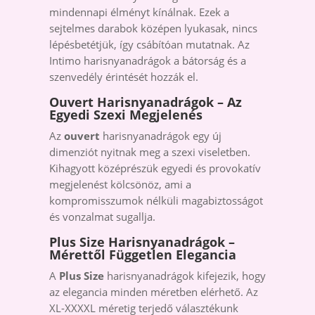
mindennapi élményt kínálnak. Ezek a
sejtelmes darabok középen lyukasak, nincs
lépésbetétjük, így csábítóan mutatnak. Az
Intimo harisnyanadrágok a bátorság és a
szenvedély érintését hozzák el.
Ouvert Harisnyanadrágok – Az
Egyedi Szexi Megjelenés
Az
ouvert
harisnyanadrágok egy új
dimenziót nyitnak meg a szexi viseletben.
Kihagyott középrészük egyedi és provokatív
megjelenést kölcsönöz, ami a
kompromisszumok nélküli magabiztosságot
és vonzalmat sugallja.
Plus Size Harisnyanadrágok –
Mérettől Független Elegancia
A
Plus Size
harisnyanadrágok kifejezik, hogy
az elegancia minden méretben elérhető. Az
XL-XXXXL méretig terjedő választékunk