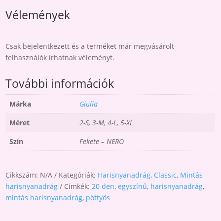
Vélemények
Csak bejelentkezett és a terméket már megvásárolt
felhasználók írhatnak véleményt.
További információk
Márka
Giulia
Méret
2-S, 3-M, 4-L, 5-XL
Szín
Fekete – NERO
Cikkszám:
N/A
Kategóriák:
Harisnyanadrág
,
Classic
,
Mintás
harisnyanadrág
Címkék:
20 den
,
egyszínű
,
harisnyanadrág
,
mintás harisnyanadrág
,
pöttyös