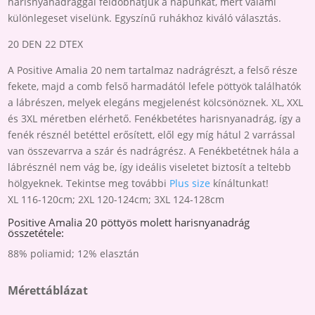
harisnyanadrággal feldobhatjuk a napunkat, mert valami
különlegeset viselünk. Egyszínű ruhákhoz kiváló választás.
20 DEN 22 DTEX
A Positive Amalia 20 nem tartalmaz nadrágrészt, a felső része
fekete, majd a comb felső harmadától lefele pöttyök találhatók
a lábrészen, melyek elegáns megjelenést kölcsönöznek. XL, XXL
és 3XL méretben elérhető. Fenékbetétes harisnyanadrág, így a
fenék résznél betéttel erősített, elől egy míg hátul 2 varrással
van összevarrva a szár és nadrágrész. A Fenékbetétnek hála a
lábrésznél nem vág be, így ideális viseletet biztosít a teltebb
hölgyeknek. Tekintse meg további
Plus size
kínáltunkat!
XL 116-120cm; 2XL 120-124cm; 3XL 124-128cm
Positive Amalia 20 pöttyös molett harisnyanadrág
összetétele:
88% poliamid; 12% elasztán
Mérettáblázat