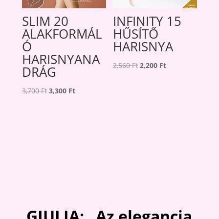
SLIM 20
INFINITY 15
ALAKFORMÁL
HŰSÍTŐ
Ó
HARISNYA
HARISNYANA
Original
Current
2,560
Ft
2,200
Ft
DRÁG
price
price
Original
Current
was:
is:
3,700
Ft
3,300
Ft
price
price
2,560 Ft.
2,200 Ft.
was:
is:
3,700 Ft.
3,300 Ft.
GIULIA: Az elegancia