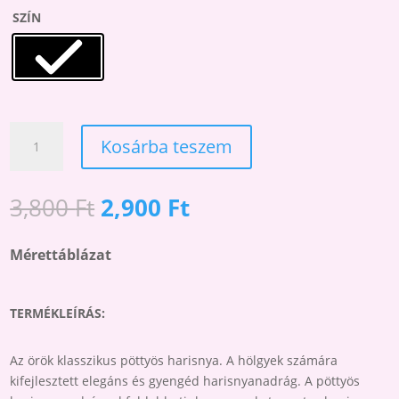
SZÍN
AMALIA
Kosárba teszem
20
PÖTTYÖS
HARISNYANADRÁG
Original
Current
3,800
Ft
2,900
Ft
MENNYISÉG
price
price
was:
is:
Mérettáblázat
3,800 Ft.
2,900 Ft.
TERMÉKLEÍRÁS:
Az örök klasszikus pöttyös harisnya. A hölgyek számára
kifejlesztett elegáns és gyengéd harisnyanadrág. A pöttyös