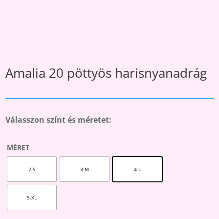
Amalia 20 pöttyös harisnyanadrág
Válasszon színt és méretet:
MÉRET
2-S
3-M
4-L
5-XL