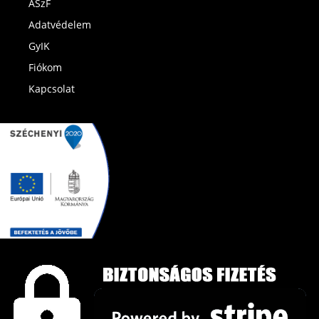
ÁSzF
Adatvédelem
GyIK
Fiókom
Kapcsolat