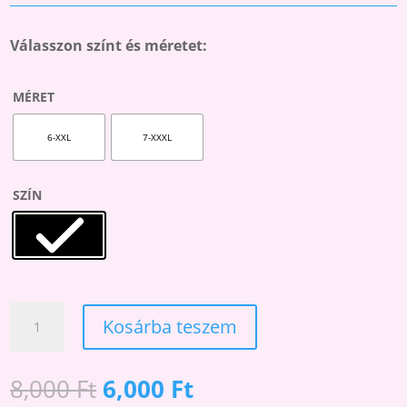
Válasszon színt és méretet:
MÉRET
6-XXL
7-XXXL
SZÍN
PLUS
Kosárba teszem
SIZE
LEGGINGS
POSITIVE
Original
Current
8,000
Ft
6,000
Ft
LEGGINGSZ