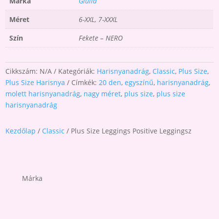
Márka
Giulia
Méret
6-XXL, 7-XXXL
Szín
Fekete – NERO
Cikkszám:
N/A
Kategóriák:
Harisnyanadrág
,
Classic
,
Plus Size
,
Plus Size Harisnya
Címkék:
20 den
,
egyszínű
,
harisnyanadrág
,
molett harisnyanadrág
,
nagy méret
,
plus size
,
plus size
harisnyanadrág
Kezdőlap
/
Classic
/ Plus Size Leggings Positive Leggingsz
Márka