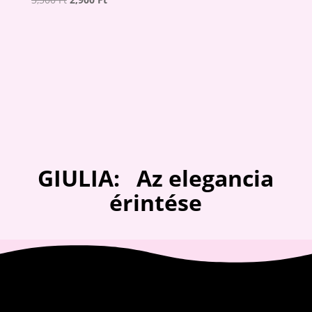
price
price
was:
is:
3,300 Ft.
2,900 Ft.
GIULIA: Az elegancia
érintése