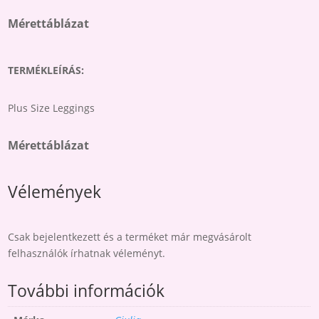
price
price
MENNYISÉG
was:
is:
Mérettáblázat
8,000 Ft.
6,000 Ft.
TERMÉKLEÍRÁS:
Plus Size Leggings
Mérettáblázat
Vélemények
Csak bejelentkezett és a terméket már megvásárolt
felhasználók írhatnak véleményt.
További információk