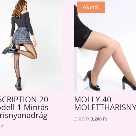
Akció!
SCRIPTION 20
MOLLY 40
dell 1 Mintás
MOLETTHARISN
risnyanadrág
Original
Current
3,500
Ft
3,200
Ft
price
price
0
Ft
was:
is: