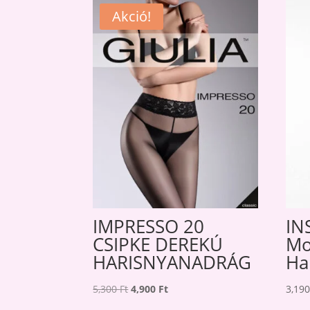
Akció!
IMPRESSO 20
IN
CSIPKE DEREKÚ
Mo
HARISNYANADRÁG
Ha
Original
Current
5,300
Ft
4,900
Ft
3,19
price
price