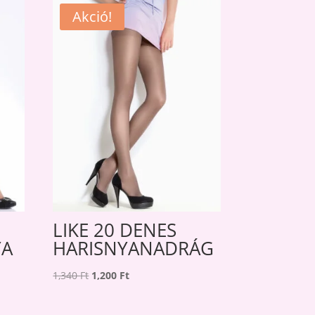
Akció!
LIKE 20 DENES
YA
HARISNYANADRÁG
Original
Current
1,340
Ft
1,200
Ft
price
price
was:
is: