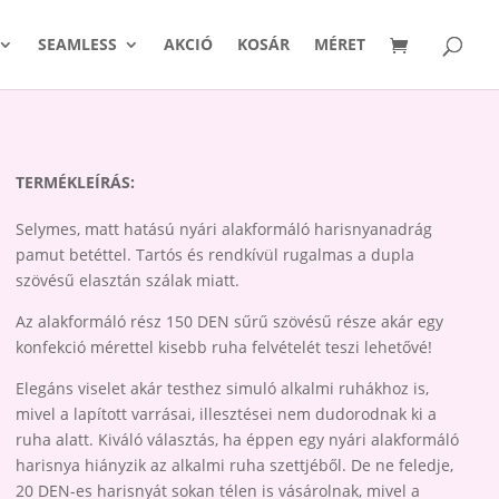
SEAMLESS
AKCIÓ
KOSÁR
MÉRET
TERMÉKLEÍRÁS:
Selymes, matt hatású nyári alakformáló harisnyanadrág
pamut betéttel. Tartós és rendkívül rugalmas a dupla
szövésű elasztán szálak miatt.
Az alakformáló rész 150 DEN sűrű szövésű része akár egy
konfekció mérettel kisebb ruha felvételét teszi lehetővé!
Elegáns viselet akár testhez simuló alkalmi ruhákhoz is,
mivel a lapított varrásai, illesztései nem dudorodnak ki a
ruha alatt. Kiváló választás, ha éppen egy nyári alakformáló
harisnya hiányzik az alkalmi ruha szettjéből. De ne feledje,
20 DEN-es harisnyát sokan télen is vásárolnak, mivel a