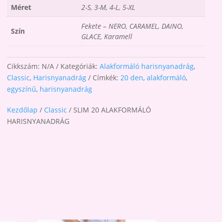
Méret
2-S, 3-M, 4-L, 5-XL
Fekete – NERO, CARAMEL, DAINO,
Szín
GLACE, Karamell
Cikkszám:
N/A
Kategóriák:
Alakformáló harisnyanadrág
,
Classic
,
Harisnyanadrág
Címkék:
20 den
,
alakformáló
,
egyszínű
,
harisnyanadrág
Kezdőlap
/
Classic
/ SLIM 20 ALAKFORMÁLÓ
HARISNYANADRÁG