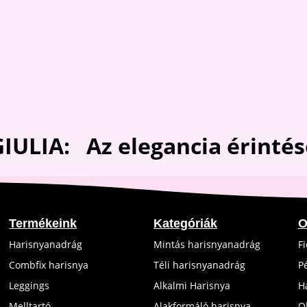
3,500 Ft.
3,200 Ft.
GIULIA: Az elegancia
érintés
Termékeink
Kategóriák
O
Harisnyanadrág
Mintás harisnyanadrág
F
Combfix harisnya
Téli harisnyanadrág
P
Leggings
Alkalmi Harisnya
H
Melltartó
Alakformáló harisnya
O