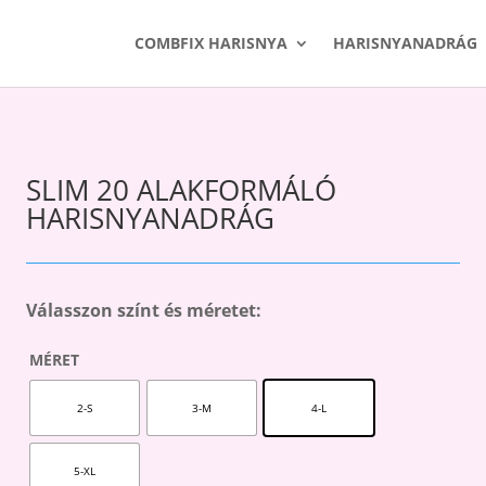
COMBFIX HARISNYA
HARISNYANADRÁG
SLIM 20 ALAKFORMÁLÓ
HARISNYANADRÁG
Válasszon színt és méretet:
MÉRET
2-S
3-M
4-L
5-XL