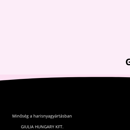
was:
is:
5,300 Ft.
4,900 Ft.
Minőség a harisnyagyártásban
GIULIA HUNGARY KFT.