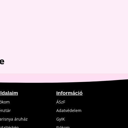
1,340 Ft.
1,200 Ft.
e
ldalaim
Információ
iókom
ÁSzF
énztár
Adatvédelem
arisnya áruház
GyIK
ldaltérkép
Fiókom