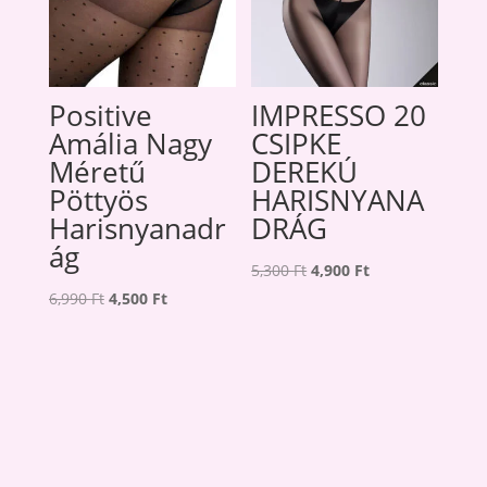
Positive
IMPRESSO 20
Amália Nagy
CSIPKE
Méretű
DEREKÚ
Pöttyös
HARISNYANA
Harisnyanadr
DRÁG
ág
Original
Current
5,300
Ft
4,900
Ft
Original
Current
price
price
6,990
Ft
4,500
Ft
price
price
was:
is:
was:
is:
5,300 Ft.
4,900 Ft.
6,990 Ft.
4,500 Ft.