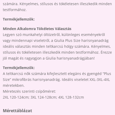
számára. Kényelmes, stílusos és tökéletesen illeszkedik minden
testformához.
Termékjellemzők:
Minden Alkalomra Tökéletes Választás
Legyen szó munkahelyi öltözetről, különleges eseményekről
vagy mindennapi viseletről, a Giulia Plus Size harisnyanadrág
ideális választás minden teltkarcsú hölgy számára. Kényelmes,
stílusos és tökéletesen illeszkedik minden testformához. Érezze
jól magát és ragyogjon a Giulia harisnyanadrágjában!
Termékjellemzők:
A teltkarcsú nők számára kifejlesztett elegáns és gyengéd “Plus
Size” mikrofibrás harisnyanadrág. Ideális viseletet XXL-3XL-4XL
méretekben.
Méretezés szerinti csípőméret:
2XL 120-124cm; 3XL 124-128cm; 4XL 128-132cm
Mérettáblázat