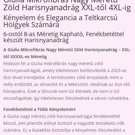
Zöld Harisnyanadrág XXL-től 4XL-ig
Kényelem és Elegancia a Teltkarcsú
Hölgyek Számára
6-ostól 8-as Méretig Kapható, Fenékbetéttel
készült Harisnyanadrág
A Giulia Mikrofibrás Nagy Méretű Zöld Harisnyanadrág – XXL-
től XXXXL-es Méretig
Fedezze fel a Giulia mikrofibrás nagy méretű zöld
harisnyanadrágját, amely tökéletesen beilleszkedik a 2023-as
őszi divat trendjeibe. A természetes zöld árnyalatok, mint a
mély erdőzöld, az olívazöld és a kékeszöld, ideálisak az őszi-téli
hónapokra. Ezek a tónusok nem túl élénkek, de nem is túl
visszafogottak, így tökéletesen illeszkednek a városi ruhatárba.
Fenékbetéttel a Több Kényelemért
A Giulia nagy méretű zöld harisnyanadrágja fenékbetéttel
készül, ami jelentős előnyt biztosít a nagyobb testalkatú nők
számára. Ez a kialakítás biztosítja a kényelmes illeszkedést a