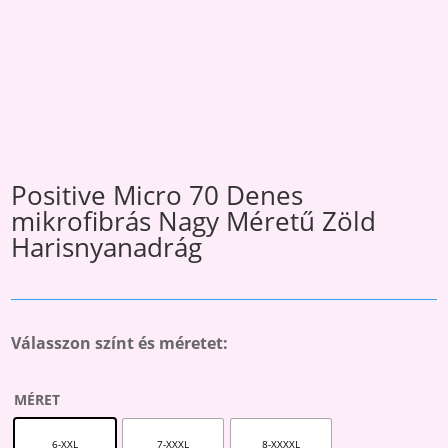
Positive Micro 70 Denes
mikrofibrás Nagy Méretű Zöld
Harisnyanadrág
Válasszon színt és méretet:
MÉRET
6-XXL
7-XXXL
8-XXXXL