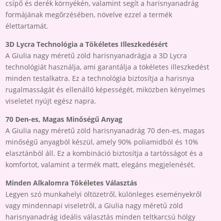
csípő és derék környékén, valamint segít a harisnyanadrág
formájának megőrzésében, növelve ezzel a termék
élettartamát.
3D Lycra Technológia a Tökéletes Illeszkedésért
A Giulia nagy méretű zöld harisnyanadrágja a 3D Lycra
technológiát használja, ami garantálja a tökéletes illeszkedést
minden testalkatra. Ez a technológia biztosítja a harisnya
rugalmasságát és ellenálló képességét, miközben kényelmes
viseletet nyújt egész napra.
70 Den-es, Magas Minőségű Anyag
A Giulia nagy méretű zöld harisnyanadrág 70 den-es, magas
minőségű anyagból készül, amely 90% poliamidból és 10%
elasztánból áll. Ez a kombináció biztosítja a tartósságot és a
komfortot, valamint a termék matt, elegáns megjelenését.
Minden Alkalomra Tökéletes Választás
Legyen szó munkahelyi öltözetről, különleges eseményekről
vagy mindennapi viseletről, a Giulia nagy méretű zöld
harisnyanadrág ideális választás minden teltkarcsú hölgy