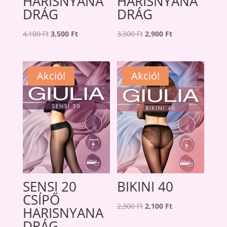
HARISNYANA
HARISNYANA
DRÁG
DRÁG
Original
Current
Original
Current
4,100
Ft
3,500
Ft
3,300
Ft
2,900
Ft
price
price
price
price
was:
is:
was:
is:
4,100 Ft.
3,500 Ft.
3,300 Ft.
2,900 Ft.
Akció!
Akció!
SENSI 20
BIKINI 40
CSÍPŐ
Original
Current
2,300
Ft
2,100
Ft
HARISNYANA
price
price
DRÁG