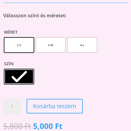
Válasszon színt és méretet:
MÉRET
2-S
3-M
4-L
SZÍN
IMPRESSO
Kosárba teszem
100
CSIPKE
PASSZÉS
Original
Current
5,800
Ft
5,000
Ft
HARISNYA