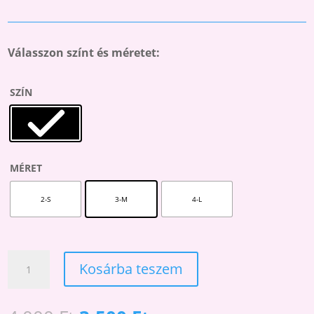
Válasszon színt és méretet:
SZÍN
MÉRET
2-S
3-M
4-L
NOIR
Kosárba teszem
20
M2
GEOMETRIAI