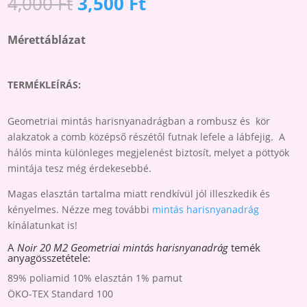
Original
Current
4,000
Ft
3,500
Ft
MINTÁS
price
price
HARISNYANADRÁG
was:
is:
Mérettáblázat
MENNYISÉG
4,000 Ft.
3,500 Ft.
TERMÉKLEÍRÁS:
Geometriai mintás harisnyanadrágban a rombusz és kör
alakzatok a comb középső részétől futnak lefele a lábfejig. A
hálós minta különleges megjelenést biztosít, melyet a pöttyök
mintája tesz még érdekesebbé.
Magas elasztán tartalma miatt rendkívül jól illeszkedik és
kényelmes. Nézze meg további
mintás harisnyanadrág
kínálatunkat is!
A
Noir 20 M2 Geometriai mintás harisnyanadrág
temék
anyagösszetétele:
89% poliamid 10% elasztán 1% pamut
ÖKO-TEX Standard 100