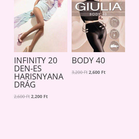
INFINITY 20
BODY 40
DEN-ES
Original
Current
3,200
Ft
2,600
Ft
HARISNYANA
price
price
DRÁG
was:
is:
Original
Current
3,200 Ft.
2,600 Ft.
2,600
Ft
2,200
Ft
price
price
was:
is:
2,600 Ft.
2,200 Ft.