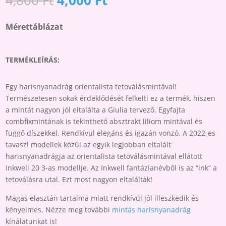
HARISNYANADRÁG
price
price
ORIENTALISTA
was:
is:
Mérettáblázat
TETOVÁLÁSMINTÁVAL
4,800 Ft.
4,000 Ft.
MENNYISÉG
TERMÉKLEÍRÁS:
Egy harisnyanadrág orientalista tetoválásmintával!
Természetesen sokak érdeklődését felkelti ez a termék, hiszen
a mintát nagyon jól eltalálta a Giulia tervező. Egyfajta
combfixmintának is tekinthető absztrakt liliom mintával és
függő díszekkel. Rendkívül elegáns és igazán vonzó. A 2022-es
tavaszi modellek közül az egyik legjobban eltalált
harisnyanadrágja az orientalista tetoválásmintával ellátott
Inkwell 20 3-as modellje. Az Inkwell fantázianévből is az “ink” a
tetoválásra utal. Ezt most nagyon eltalálták!
Magas elasztán tartalma miatt rendkívül jól illeszkedik és
kényelmes. Nézze meg további
mintás harisnyanadrág
kínálatunkat is!