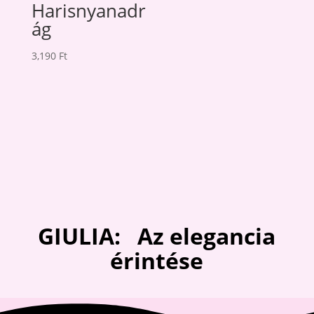
price
price
Harisnyanadr
was:
is:
ág
2,700 Ft.
2,300 Ft.
3,190
Ft
GIULIA: Az elegancia
érintése