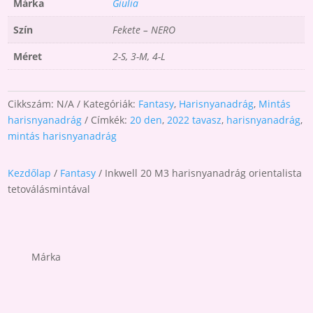
Márka
Giulia
Szín
Fekete – NERO
Méret
2-S, 3-M, 4-L
Cikkszám:
N/A
Kategóriák:
Fantasy
,
Harisnyanadrág
,
Mintás
harisnyanadrág
Címkék:
20 den
,
2022 tavasz
,
harisnyanadrág
,
mintás harisnyanadrág
Kezdőlap
/
Fantasy
/ Inkwell 20 M3 harisnyanadrág orientalista
tetoválásmintával
Márka