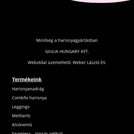
Minőség a harisnyagyártásban
GIULIA HUNGARY KFT.
Weboldal üzemeltető: Weber László EV.
Termékeink
Harisnyanadrág
Combfix harisnya
Leggings
Melltartó
Alsónemű
Seamless – Varrás nélküli