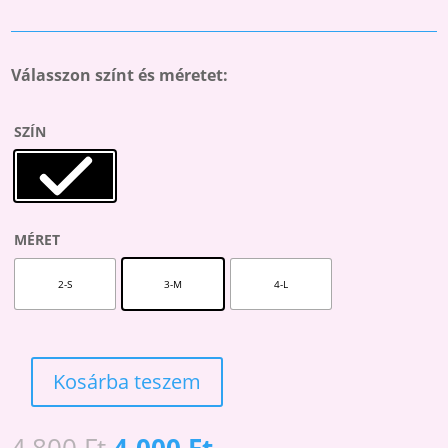
Válasszon színt és méretet:
SZÍN
MÉRET
2-S
3-M
4-L
Kosárba teszem
INKWELL
20
M3
Original
Current
4,800
Ft
4,000
Ft