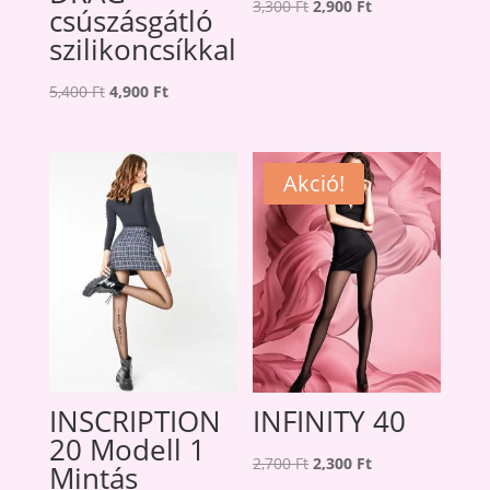
Original
Current
3,300
Ft
2,900
Ft
csúszásgátló
price
price
szilikoncsíkkal
was:
is:
Original
Current
3,300 Ft.
2,900 Ft.
5,400
Ft
4,900
Ft
price
price
was:
is:
5,400 Ft.
4,900 Ft.
Akció!
INSCRIPTION
INFINITY 40
20 Modell 1
Original
Current
2,700
Ft
2,300
Ft
Mintás