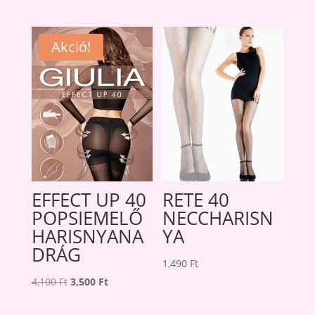
was:
is:
price
price
2,560 Ft.
2,200 Ft.
was:
is:
1,340 Ft.
1,200 Ft.
Akció!
EFFECT UP 40
RETE 40
POPSIEMELŐ
NECCHARISN
HARISNYANA
YA
DRÁG
1,490
Ft
Original
Current
4,100
Ft
3,500
Ft
price
price