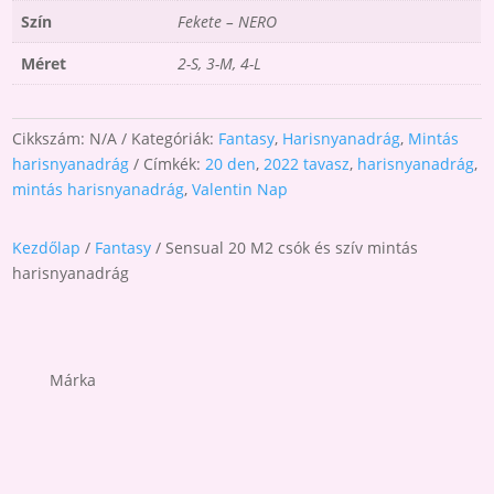
Szín
Fekete – NERO
Méret
2-S, 3-M, 4-L
Cikkszám:
N/A
Kategóriák:
Fantasy
,
Harisnyanadrág
,
Mintás
harisnyanadrág
Címkék:
20 den
,
2022 tavasz
,
harisnyanadrág
,
mintás harisnyanadrág
,
Valentin Nap
Kezdőlap
/
Fantasy
/ Sensual 20 M2 csók és szív mintás
harisnyanadrág
Márka