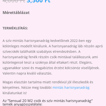
CSÓK
price
price
ÉS
was:
is:
Mérettáblázat
SZÍV
4,000 Ft.
3,500 Ft.
MINTÁS
HARISNYANADRÁG
TERMÉKLEÍRÁS:
MENNYISÉG
A szív mintás harisnyanadrág kedvelőinek 2022-ben egy
kölönleges modellt kínálunk. A harisnyanadrág láb részén apró
szívecskék találhatók szabályos elrendezésben. A
harisnyanadrág fenék részén csók mintával találkozunk, ami
különlegessé teszi a szoknya által eltakart részt. Elegáns,
ugyanakkor szexi és magabiztos érzést kölcsönöz viselőjének.
Valentin napra kiváló választás.
Magas elasztán tartalma miatt rendkívül jól illeszkedik és
kényelmes. Nézze meg további
mintás harisnyanadrág
kínálatunkat is!
Az “Sensual 20 M2 csók és szív mintás harisnyanadrág
“
temék anyagösszetétele: