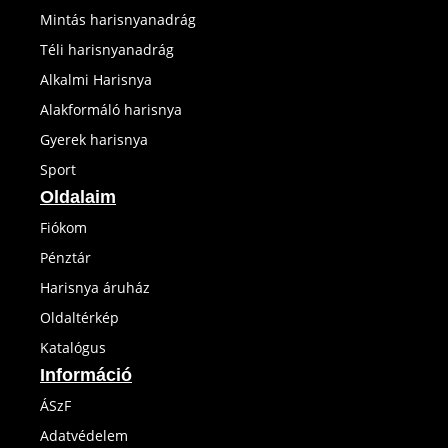
Mintás harisnyanadrág
Téli harisnyanadrág
Alkalmi Harisnya
Alakformáló harisnya
Gyerek harisnya
Sport
Oldalaim
Fiókom
Pénztár
Harisnya áruház
Oldaltérkép
Katalógus
Információ
ÁSzF
Adatvédelem