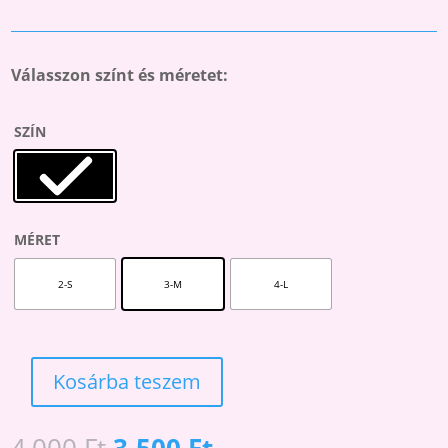
Válasszon színt és méretet:
SZÍN
MÉRET
2-S
3-M
4-L
Kosárba teszem
SENSUAL
20
M2
Original
Current
4,000
Ft
3,500
Ft