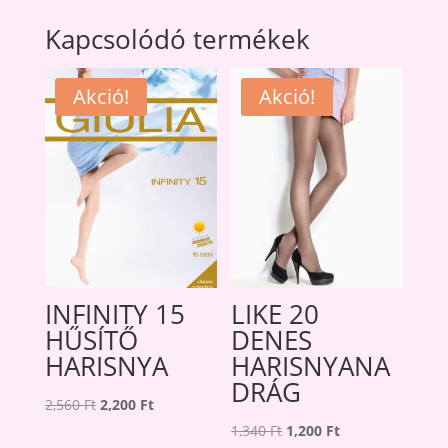
Kapcsolódó termékek
Akció!
Akció!
INFINITY 15
LIKE 20
HŰSÍTŐ
DENES
HARISNYA
HARISNYANA
DRÁG
Original
Current
2,560
Ft
2,200
Ft
price
price
Original
Current
1,340
Ft
1,200
Ft