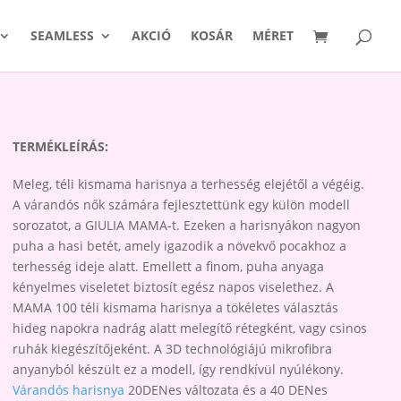
SEAMLESS
AKCIÓ
KOSÁR
MÉRET
TERMÉKLEÍRÁS:
Meleg, téli kismama harisnya a terhesség elejétől a végéig.
A várandós nők számára fejlesztettünk egy külön modell
sorozatot, a GIULIA MAMA-t. Ezeken a harisnyákon nagyon
puha a hasi betét, amely igazodik a növekvő pocakhoz a
terhesség ideje alatt. Emellett a finom, puha anyaga
kényelmes viseletet biztosít egész napos viselethez. A
MAMA 100 téli kismama harisnya a tökéletes választás
hideg napokra nadrág alatt melegítő rétegként, vagy csinos
ruhák kiegészítőjeként. A 3D technológiájú mikrofibra
anyanyból készült ez a modell, így rendkívül nyúlékony.
Várandós harisnya
20DENes változata és a 40 DENes