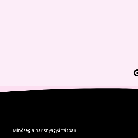
3,900 Ft.
2,900 Ft.
Minőség a harisnyagyártásban