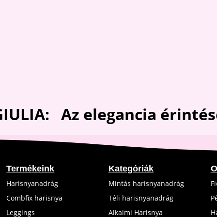
GIULIA: Az elegancia
érintés
Termékeink
Kategóriák
O
Harisnyanadrág
Mintás harisnyanadrág
F
Combfix harisnya
Téli harisnyanadrág
P
Leggings
Alkalmi Harisnya
H