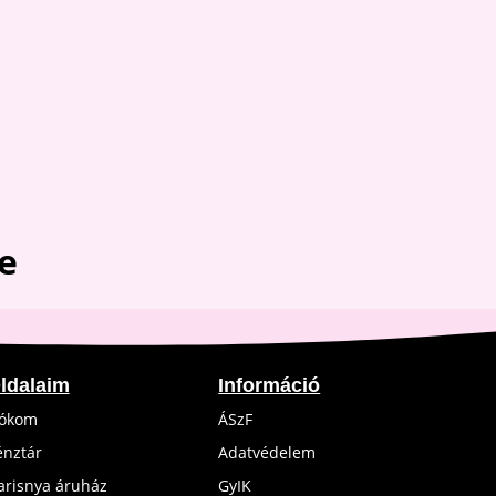
price
price
was:
is:
5,400 Ft.
4,900 Ft.
e
ldalaim
Információ
iókom
ÁSzF
énztár
Adatvédelem
arisnya áruház
GyIK