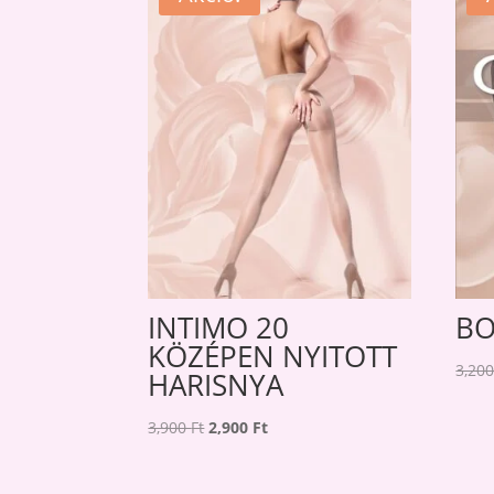
INTIMO 20
BO
KÖZÉPEN NYITOTT
3,20
HARISNYA
Original
Current
3,900
Ft
2,900
Ft
price
price
was:
is: