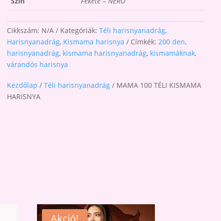
Szín
Fekete – NERO
Cikkszám:
N/A
Kategóriák:
Téli harisnyanadrág
,
Harisnyanadrág
,
Kismama harisnya
Címkék:
200 den
,
harisnyanadrág
,
kismama harisnyanadrág
,
kismamáknak
,
várandós harisnya
Kezdőlap
/
Téli harisnyanadrág
/ MAMA 100 TÉLI KISMAMA
HARISNYA
Akció!