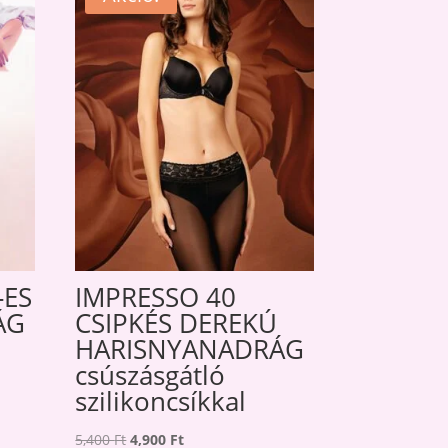
-ES
IMPRESSO 40
ÁG
CSIPKÉS DEREKÚ
HARISNYANADRÁG
csúszásgátló
szilikoncsíkkal
Original
Current
5,400
Ft
4,900
Ft