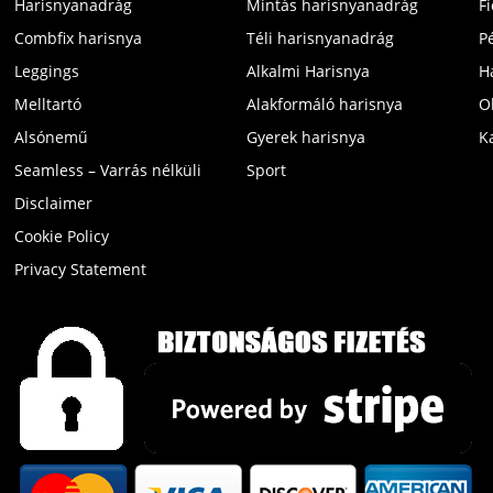
Harisnyanadrág
Mintás harisnyanadrág
F
Combfix harisnya
Téli harisnyanadrág
P
Leggings
Alkalmi Harisnya
H
Melltartó
Alakformáló harisnya
O
Alsónemű
Gyerek harisnya
K
Seamless – Varrás nélküli
Sport
Disclaimer
Cookie Policy
Privacy Statement