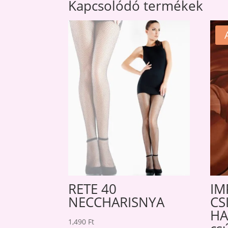
Kapcsolódó termékek
RETE 40
IM
NECCHARISNYA
CS
HA
1,490
Ft