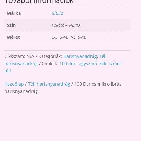
További információk
Márka
Giulia
Szín
Fekete – NERO
Méret
2-S, 3-M, 4-L, 5-XL
Cikkszám:
N/A
Kategóriák:
Harisnyanadrág
,
Téli
harisnyanadrág
Címkék:
100 den
,
egyszínű
,
kék
,
színes
,
téli
Kezdőlap
/
Téli harisnyanadrág
/ 100 Denes mikrofibrás
harisnyanadrág