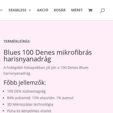
SEAMLESS
AKCIÓ
KOSÁR
MÉRET
TERMÉKLEÍRÁS:
Blues 100 Denes mikrofibrás
harisnyanadrág
A hidegebb hónapokban jól jön a 100 Denes Blues
harisnyanadrág
Főbb jellemzők:
100 DEN szálvastagság
84% poliamid; 15% elasztán; 1% pamut
3D Mikroszálas technológia
Puha és kényelmes viselet