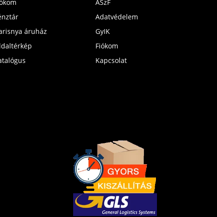
iókom
ÁSzF
énztár
Adatvédelem
arisnya áruház
GyIK
ldaltérkép
Fiókom
atalógus
Kapcsolat