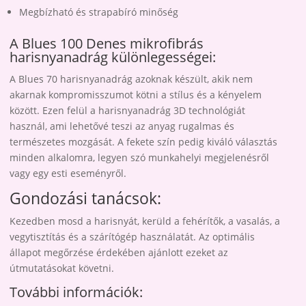
Megbízható és strapabíró minőség
A Blues 100 Denes mikrofibrás
harisnyanadrág különlegességei:
A Blues 70 harisnyanadrág azoknak készült, akik nem
akarnak kompromisszumot kötni a stílus és a kényelem
között. Ezen felül a harisnyanadrág 3D technológiát
használ, ami lehetővé teszi az anyag rugalmas és
természetes mozgását. A fekete szín pedig kiváló választás
minden alkalomra, legyen szó munkahelyi megjelenésről
vagy egy esti eseményről.
Gondozási tanácsok:
Kezedben mosd a harisnyát, kerüld a fehérítők, a vasalás, a
vegytisztítás és a szárítógép használatát. Az optimális
állapot megőrzése érdekében ajánlott ezeket az
útmutatásokat követni.
További információk: