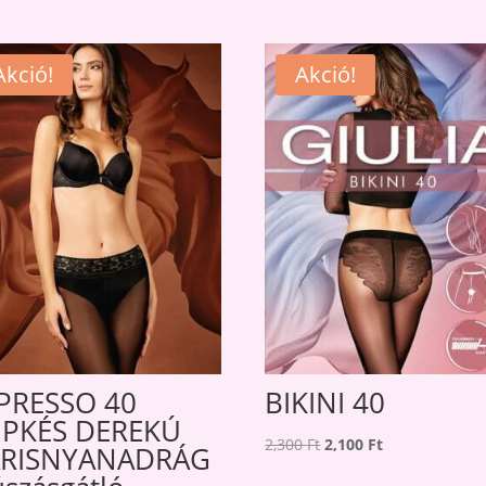
Akció!
Akció!
PRESSO 40
BIKINI 40
IPKÉS DEREKÚ
Original
Current
2,300
Ft
2,100
Ft
RISNYANADRÁG
price
price