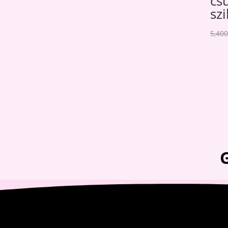
cs
szi
5,40