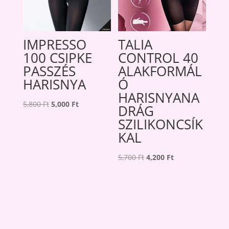
IMPRESSO
TALIA
100 CSIPKE
CONTROL 40
PASSZÉS
ALAKFORMÁL
HARISNYA
Ó
HARISNYANA
Original
Current
5,800
Ft
5,000
Ft
DRÁG
price
price
SZILIKONCSÍK
was:
is:
KAL
5,800 Ft.
5,000 Ft.
Original
Current
5,700
Ft
4,200
Ft
price
price
was:
is:
5,700 Ft.
4,200 Ft.