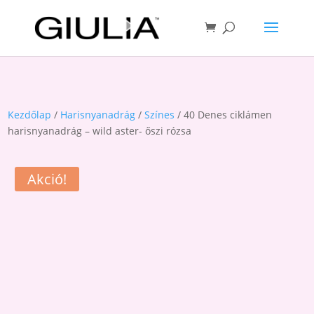
Kezdőlap
/
Harisnyanadrág
/
Színes
/ 40 Denes ciklámen
harisnyanadrág – wild aster- őszi rózsa
Akció!