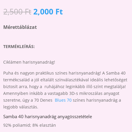
HARISNYANADRÁG
Original
Current
2,500
Ft
2,000
Ft
-
price
price
WILD
was:
is:
Mérettáblázat
ASTER-
2,500 Ft.
2,000 Ft.
ŐSZI
RÓZSA
TERMÉKLEÍRÁS:
MENNYISÉG
Ciklámen harisnyanadrág!
Puha és nagyon praktikus színes harisnyanadrág! A Samba 40
termékcsalád a jól eltalált színválasztékával ideális lehetőséget
biztosít arra, hogy a ruhájához leginkább illő színt megtalálja!
Amennyiben inkább a vastagabb 3D-s mikroszálas anyagot
szeretne, úgy a 70 Denes
Blues 70
színes harisnyanadrág a
legjobb választás.
Samba 40 harisnyanadrág anyagösszetétele
92% poliamid; 8% elasztán