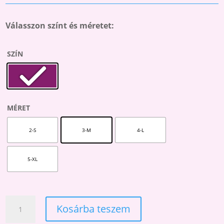
Válasszon színt és méretet:
SZÍN
MÉRET
2-S
3-M
4-L
5-XL
40
Kosárba teszem
DENES
CIKLÁMEN