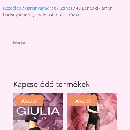
Kezdőlap
/
Harisnyanadrág
/
Színes
/ 40 Denes ciklámen
harisnyanadrág – wild aster- őszi rózsa
Márka
Kapcsolódó termékek
Akció!
Akció!