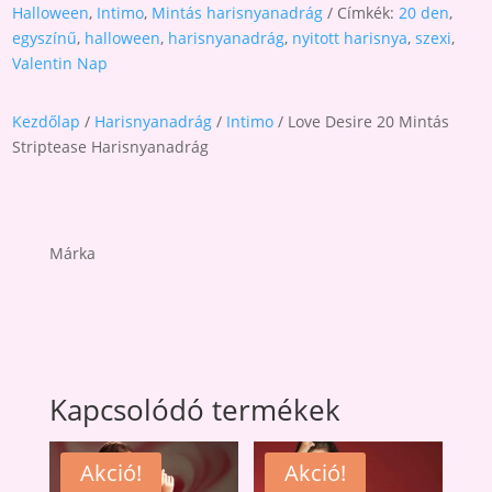
Halloween
,
Intimo
,
Mintás harisnyanadrág
Címkék:
20 den
,
egyszínű
,
halloween
,
harisnyanadrág
,
nyitott harisnya
,
szexi
,
Valentin Nap
Kezdőlap
/
Harisnyanadrág
/
Intimo
/ Love Desire 20 Mintás
Striptease Harisnyanadrág
Márka
Kapcsolódó termékek
Akció!
Akció!