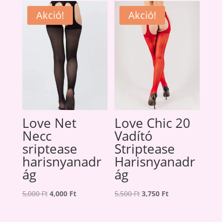
5,500 Ft.
3,900 Ft.
Akció!
Akció!
Love Net
Love Chic 20
Necc
Vadító
sriptease
Striptease
harisnyanadr
Harisnyanadr
ág
ág
Original
Current
Original
Current
5,000
Ft
4,000
Ft
5,500
Ft
3,750
Ft
price
price
price
price
was:
is:
was:
is: