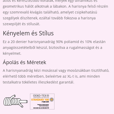
átlós és kereszteződő vonalak, melyek egy dinamikus és
geometrikus hálót alkotnak a lábakon. A harisnya felső részén
egy szemrevaló kivágás található, amelyet csipkehatású
szegélyek díszítenek, ezáltal tovább fokozva a harisnya
szexepiljét és stílusát.
Kényelem és Stílus
Ez a 20 denier harisnyanadrág 90% poliamid és 10% elastán
anyagösszetételből készül, biztosítva a rugalmasságot és a
kényelmet.
Ápolás és Méretek
A harisnyanadrág kézi mosással vagy mosózsákban tisztítható,
elérhető több méretben, beleértve az XL-t is, ami minden
testalkatra tökéletes illeszkedést garantál.