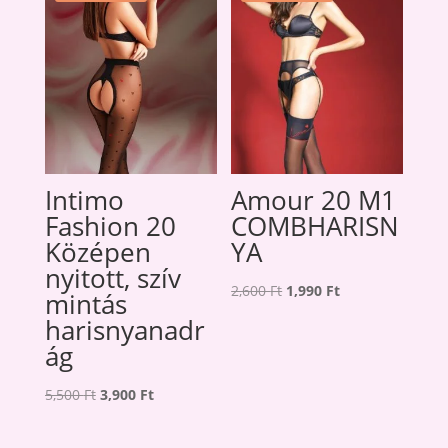
Intimo
Amour 20 M1
Fashion 20
COMBHARISN
Középen
YA
nyitott, szív
Original
Current
2,600
Ft
1,990
Ft
mintás
price
price
harisnyanadr
was:
is:
ág
2,600 Ft.
1,990 Ft.
Original
Current
5,500
Ft
3,900
Ft
price
price
was:
is: