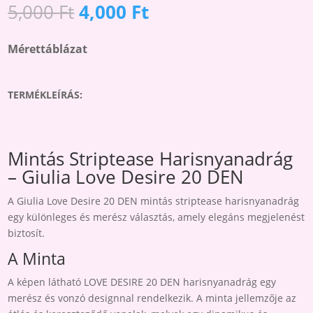
MINTÁS
Original
Current
5,000
Ft
4,000
Ft
STRIPTEASE
price
price
HARISNYANADRÁG
was:
is:
Mérettáblázat
MENNYISÉG
5,000 Ft.
4,000 Ft.
TERMÉKLEÍRÁS:
Mintás Striptease Harisnyanadrág
– Giulia Love Desire 20 DEN
A Giulia Love Desire 20 DEN mintás striptease harisnyanadrág
egy különleges és merész választás, amely elegáns megjelenést
biztosít.
A Minta
A képen látható LOVE DESIRE 20 DEN harisnyanadrág egy
merész és vonzó designnal rendelkezik. A minta jellemzője az