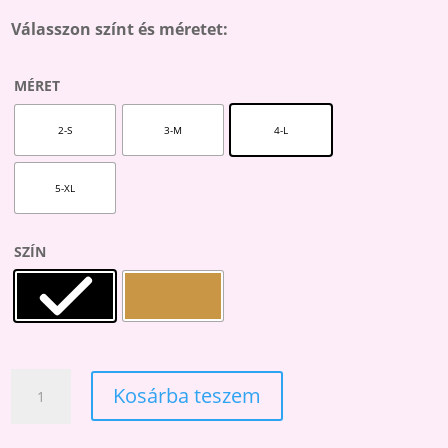
Válasszon színt és méretet:
MÉRET
2-S
3-M
4-L
5-XL
SZÍN
LOVE
Kosárba teszem
DESIRE
20