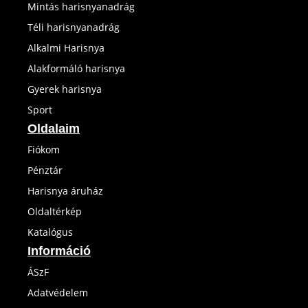
Mintás harisnyanadrág
Téli harisnyanadrág
Alkalmi Harisnya
Alakformáló harisnya
Gyerek harisnya
Sport
Oldalaim
Fiókom
Pénztár
Harisnya áruház
Oldaltérkép
Katalógus
Információ
ÁSzF
Adatvédelem