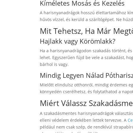
Kíméletes Mosás és Kezelés
A harisnyanadrágok hosszú élettartamához kím
hűvös vízzel, és kerüld a szárítógépet. Ne húz
Mit Tehetsz, Ha Már Megt
Hajlakk vagy Körömlakk?
Ha a harisnyanadrágodon szakadás történt, és
lehet. Egyszerűen fújd be vele a szakadást, ho
bárhol is vagy.
Mindig Legyen Nálad Pótharis
Mielőtt elindulsz otthonról, mindig érdemes eg
könnyedén cserélhetsz, és folytathatod a napot
Miért Válassz Szakadásm
A szakadásmentes harisnyanadrágok választása 
elleni védelem érdekében lettek tervezve. A
Ce
például nem csak szép, de rendkívül strapabíró