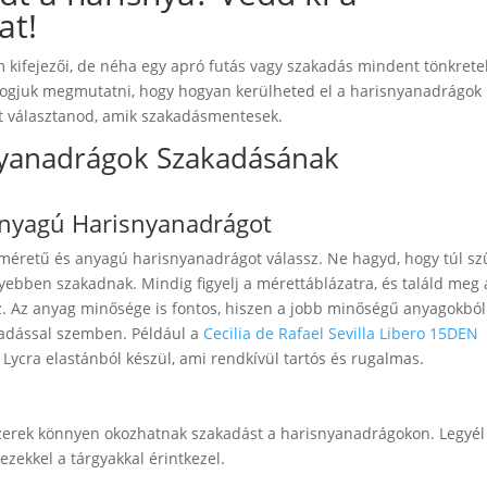
at!
 kifejezői, de néha egy apró futás vagy szakadás mindent tönkrete
fogjuk megmutatni, hogy hogyan kerülheted el a harisnyanadrágok
t választanod, amik szakadásmentesek.
nyanadrágok Szakadásának
Anyagú Harisnyanadrágot
 méretű és anyagú harisnyanadrágot válassz. Ne hagyd, hogy túl sz
ebben szakadnak. Mindig figyelj a mérettáblázatra, és találd meg 
z. Az anyag minősége is fontos, hiszen a jobb minőségű anyagokból
kadással szemben. Például a
Cecilia de Rafael Sevilla Libero 15DEN
Lycra elastánból készül, ami rendkívül tartós és rugalmas.
kszerek könnyen okozhatnak szakadást a harisnyanadrágokon. Legyél
ezekkel a tárgyakkal érintkezel.