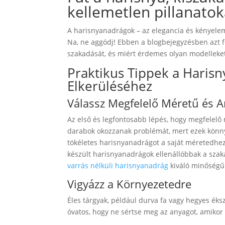
kellemetlen pillanatok
A harisnyanadrágok – az elegancia és kényelem
Na, ne aggódj! Ebben a blogbejegyzésben azt 
szakadását, és miért érdemes olyan modelleke
Praktikus Tippek a Haris
Elkerüléséhez
Válassz Megfelelő Méretű és 
Az első és legfontosabb lépés, hogy megfelelő
darabok okozzanak problémát, mert ezek könny
tökéletes harisnyanadrágot a saját méretedhe
készült harisnyanadrágok ellenállóbbak a sza
varrás nélküli harisnyanadrág
kiváló minőségű 
Vigyázz a Környezetedre
Éles tárgyak, például durva fa vagy hegyes é
óvatos, hogy ne sértse meg az anyagot, amikor 