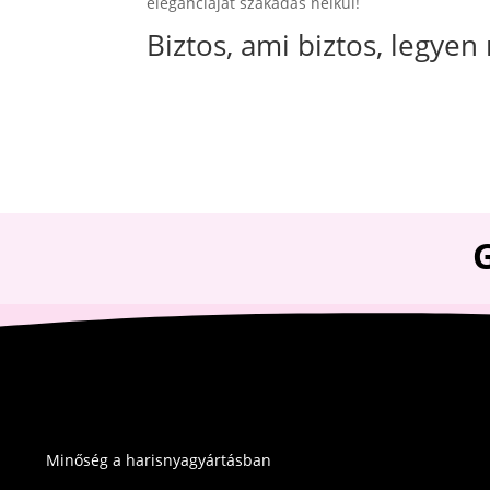
eleganciáját szakadás nélkül!
Biztos, ami biztos, legye
Minőség a harisnyagyártásban