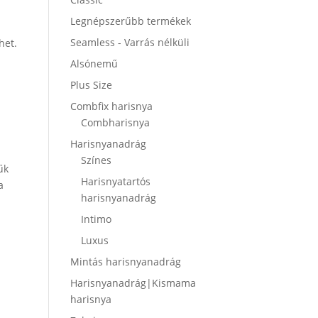
Legnépszerűbb termékek
Seamless - Varrás nélküli
het.
Alsónemű
Plus Size
Combfix harisnya
Combharisnya
Harisnyanadrág
Színes
űk
Harisnyatartós
a
harisnyanadrág
Intimo
Luxus
Mintás harisnyanadrág
Harisnyanadrág|Kismama
harisnya