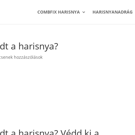
COMBFIX HARISNYA
HARISNYANADRÁG
adt a harisnya?
csenek hozzászólások
adt a harisnya? Védd ki a