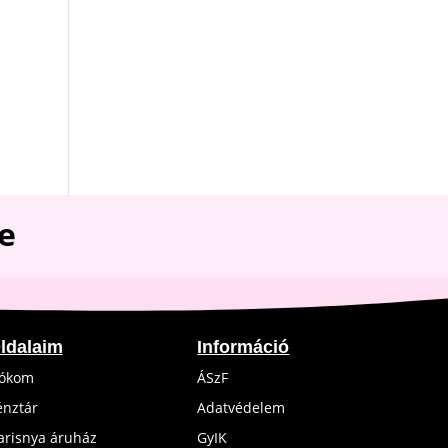
e
ldalaim
Információ
iókom
ÁSzF
énztár
Adatvédelem
arisnya áruház
GyIK