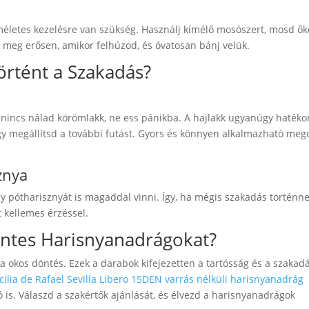
életes kezelésre van szükség. Használj kímélő mosószert, mosd ők
d meg erősen, amikor felhúzod, és óvatosan bánj velük.
örtént a Szakadás?
 nincs nálad körömlakk, ne ess pánikba. A hajlakk ugyanúgy hatéko
gy megállítsd a további futást. Gyors és könnyen alkalmazható meg
znya
y pótharisznyát is magaddal vinni. Így, ha mégis szakadás történne
 kellemes érzéssel.
entes Harisnyanadrágokat?
okos döntés. Ezek a darabok kifejezetten a tartósság és a szakad
cilia de Rafael Sevilla Libero 15DEN varrás nélküli harisnyanadrág
 is. Válaszd a szakértők ajánlását, és élvezd a harisnyanadrágok