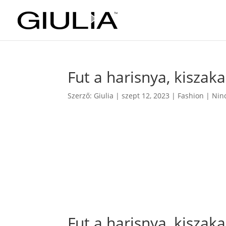
Fut a harisnya, kiszak
Szerző:
Giulia
|
szept 12, 2023
|
Fashion
|
Nin
Fut a harisnya, kiszak