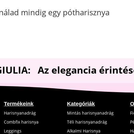
n nálad mindig egy pótharisznya
GIULIA: Az elegancia
érintés
Termékeink
Kategóriák
O
Harisnyanadrág
Mintás harisnyanadrág
F
Combfix harisnya
Téli harisnyanadrág
P
Leggings
Alkalmi Harisnya
H