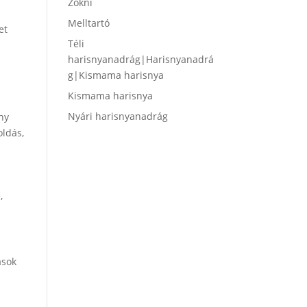
Zokni
Melltartó
et
Téli
harisnyanadrág|Harisnyanadrá
g|Kismama harisnya
Kismama harisnya
Nyári harisnyanadrág
ny
oldás,
,
ások