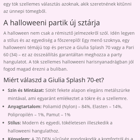
egy tök szellemes választás azoknak, akik szeretnének kitűnni
az ünnepi tömegből.
A halloweeni partik új sztárja
A halloween nem csak a rémisztő jelmezekről szól. Idén legyen
a stílus és az egyediség a főszereplő! Egy menő szoknya, egy
halloweeni témájú top és persze a Giulia Splash 70 vagy a Pari
60 (34) – ez az összeállítás garantáltan meghozza a party
hangulatot. A tök szellemes halloweeni harisnyanadrágban jól
fogod magad érezni a buliban.
Miért válaszd a Giulia Splash 70-et?
Szín és Mintázat:
Sötét fekete alapon elegáns metálszürke
mintával, ami egyaránt emlékeztet a tökre és a szellemre.
Anyagtartalom:
Poliamid (Nylon) – 84%, Elasten – 14%,
Polipropilén – 1%, Pamut – 1%
Stílus:
Modern és egyedi, tökéletesen illeszkedik a
halloweeni hangulathoz.
Kényelem:
A 70 DEN sűrűség gondoskodik a komfortról és a