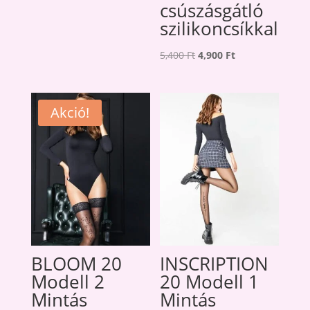
2,300 Ft.
2,100 Ft.
csúszásgátló
szilikoncsíkkal
Original
Current
5,400
Ft
4,900
Ft
price
price
was:
is:
5,400 Ft.
4,900 Ft.
Akció!
BLOOM 20
INSCRIPTION
Modell 2
20 Modell 1
Mintás
Mintás