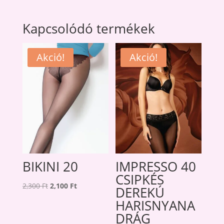
Kapcsolódó termékek
Akció!
Akció!
BIKINI 20
IMPRESSO 40
CSIPKÉS
Original
Current
2,300
Ft
2,100
Ft
DEREKÚ
price
price
HARISNYANA
was:
is:
DRÁG