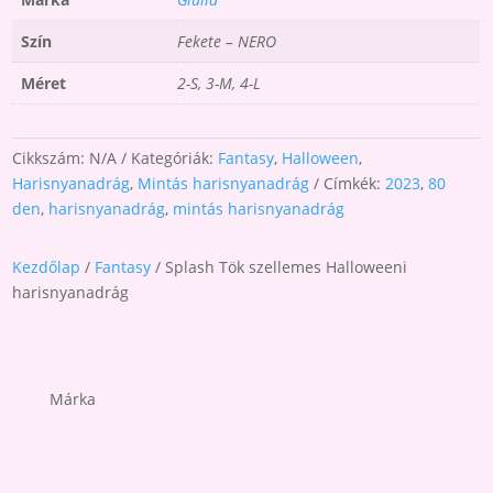
Szín
Fekete – NERO
Méret
2-S, 3-M, 4-L
Cikkszám:
N/A
Kategóriák:
Fantasy
,
Halloween
,
Harisnyanadrág
,
Mintás harisnyanadrág
Címkék:
2023
,
80
den
,
harisnyanadrág
,
mintás harisnyanadrág
Kezdőlap
/
Fantasy
/ Splash Tök szellemes Halloweeni
harisnyanadrág
Márka