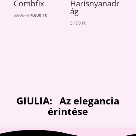
Combfix
Harisnyanadr
ág
Original
Current
5,600
Ft
4,800
Ft
price
price
3,190
Ft
was:
is:
5,600 Ft.
4,800 Ft.
GIULIA: Az elegancia
érintése