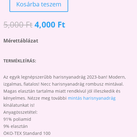
Kosárba teszem
LACERY
60
M1
Original
Current
5,000
Ft
4,000
Ft
MINTÁS
price
price
NECC
was:
is:
Mérettáblázat
HARISNYANADRÁG
5,000 Ft.
4,000 Ft.
MENNYISÉG
TERMÉKLEÍRÁS:
Az egyik legnépszerűbb harisnyanadrág 2023-ban! Modern,
izgalmas, fiatalos! Necc harisnyanadrág rombusz mintával.
Magas elasztán tartalma miatt rendkívül jól illeszkedik és
kényelmes. Nézze meg további
mintás harisnyanadrág
kínálatunkat is!
Anyagösszetétel:
91% poliamid
9% elasztán
ÖKO-TEX Standard 100