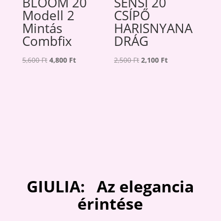
BLOOM 20
SENSI 20
Modell 2
CSÍPŐ
Mintás
HARISNYANA
Combfix
DRÁG
Original
Current
Original
Current
5,600
Ft
4,800
Ft
2,500
Ft
2,100
Ft
price
price
price
price
was:
is:
was:
is:
5,600 Ft.
4,800 Ft.
2,500 Ft.
2,100 Ft.
GIULIA: Az elegancia
érintése