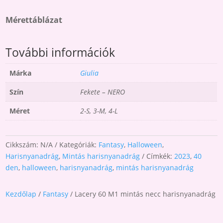
Mérettáblázat
További információk
Márka
Giulia
Szín
Fekete – NERO
Méret
2-S, 3-M, 4-L
Cikkszám:
N/A
Kategóriák:
Fantasy
,
Halloween
,
Harisnyanadrág
,
Mintás harisnyanadrág
Címkék:
2023
,
40
den
,
halloween
,
harisnyanadrág
,
mintás harisnyanadrág
Kezdőlap
/
Fantasy
/ Lacery 60 M1 mintás necc harisnyanadrág