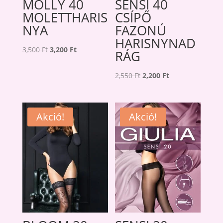
MOLLY 40
SENSI 40
MOLETTHARIS
CSÍPŐ
NYA
FAZONÚ
HARISNYNAD
Original
Current
3,500
Ft
3,200
Ft
RÁG
price
price
was:
is:
Original
Current
2,550
Ft
2,200
Ft
3,500 Ft.
3,200 Ft.
price
price
was:
is:
2,550 Ft.
2,200 Ft.
Akció!
Akció!