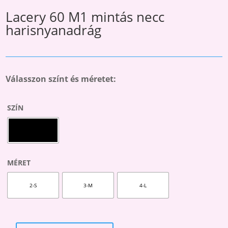
Lacery 60 M1 mintás necc
harisnyanadrág
Válasszon színt és méretet:
SZÍN
MÉRET
2-S
3-M
4-L