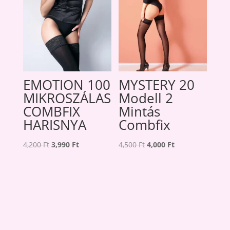
EMOTION 100
MYSTERY 20
MIKROSZÁLAS
Modell 2
COMBFIX
Mintás
HARISNYA
Combfix
Original
Current
Original
Current
4,200
Ft
3,990
Ft
4,500
Ft
4,000
Ft
price
price
price
price
was:
is:
was:
is:
4,200 Ft.
3,990 Ft.
4,500 Ft.
4,000 Ft.