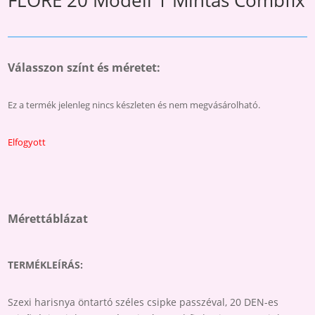
FLORE 20 Modell 1 Mintás Combfix
Válasszon színt és méretet:
Ez a termék jelenleg nincs készleten és nem megvásárolható.
Elfogyott
Mérettáblázat
TERMÉKLEÍRÁS:
Szexi harisnya öntartó széles csipke passzéval, 20 DEN-es