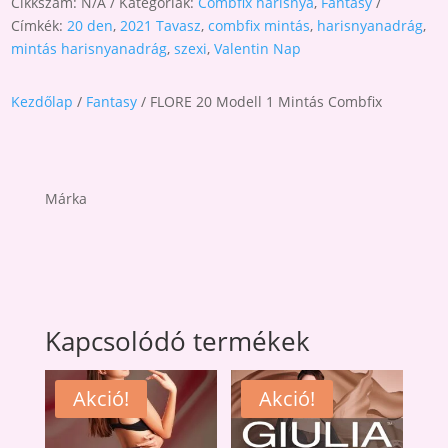
Cikkszám:
N/A
Kategóriák:
Combfix harisnya
,
Fantasy
Címkék:
20 den
,
2021 Tavasz
,
combfix mintás
,
harisnyanadrág
,
mintás harisnyanadrág
,
szexi
,
Valentin Nap
Kezdőlap
/
Fantasy
/ FLORE 20 Modell 1 Mintás Combfix
Márka
Kapcsolódó termékek
Akció!
Akció!