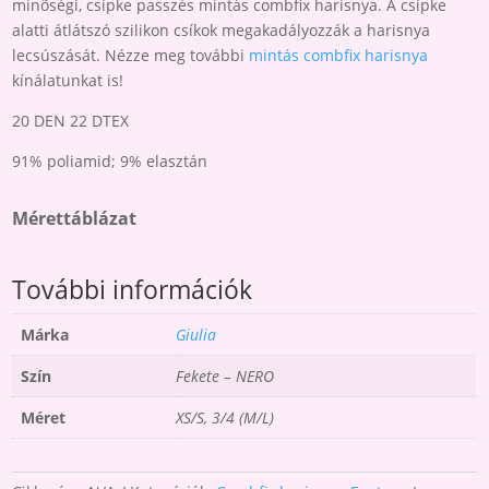
minõségi, csipke passzés mintás combfix harisnya. A csipke
alatti átlátszó szilikon csíkok megakadályozzák a harisnya
lecsúszását. Nézze meg további
mintás combfix harisnya
kínálatunkat is!
20 DEN 22 DTEX
91% poliamid; 9% elasztán
Mérettáblázat
További információk
Márka
Giulia
Szín
Fekete – NERO
Méret
XS/S, 3/4 (M/L)