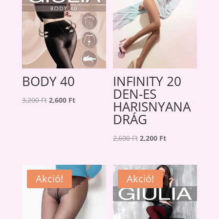
BODY 40
INFINITY 20
DEN-ES
Original
Current
3,200
Ft
2,600
Ft
HARISNYANA
price
price
DRÁG
was:
is:
3,200 Ft.
2,600 Ft.
Original
Current
2,600
Ft
2,200
Ft
price
price
was:
is:
2,600 Ft.
2,200 Ft.
Akció!
Akció!