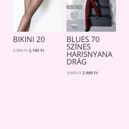
BIKINI 20
BLUES 70
SZÍNES
Original
Current
2,300
Ft
2,100
Ft
HARISNYANA
price
price
DRÁG
was:
is:
2,300 Ft.
2,100 Ft.
Original
Current
3,300
Ft
2,900
Ft
price
price
was:
is:
3,300 Ft.
2,900 Ft.