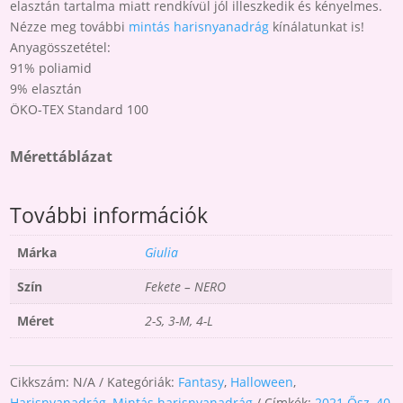
elasztán tartalma miatt rendkívül jól illeszkedik és kényelmes.
Nézze meg további
mintás harisnyanadrág
kínálatunkat is!
Anyagösszetétel:
91% poliamid
9% elasztán
ÖKO-TEX Standard 100
Mérettáblázat
További információk
Márka
Giulia
Szín
Fekete – NERO
Méret
2-S, 3-M, 4-L
Cikkszám:
N/A
Kategóriák:
Fantasy
,
Halloween
,
Harisnyanadrág
,
Mintás harisnyanadrág
Címkék:
2021 Ősz
,
40