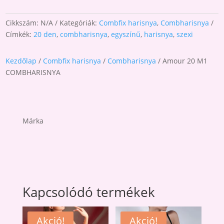
Cikkszám:
N/A
Kategóriák:
Combfix harisnya
,
Combharisnya
Címkék:
20 den
,
combharisnya
,
egyszínű
,
harisnya
,
szexi
Kezdőlap
/
Combfix harisnya
/
Combharisnya
/ Amour 20 M1
COMBHARISNYA
Márka
Kapcsolódó termékek
Akció!
Akció!