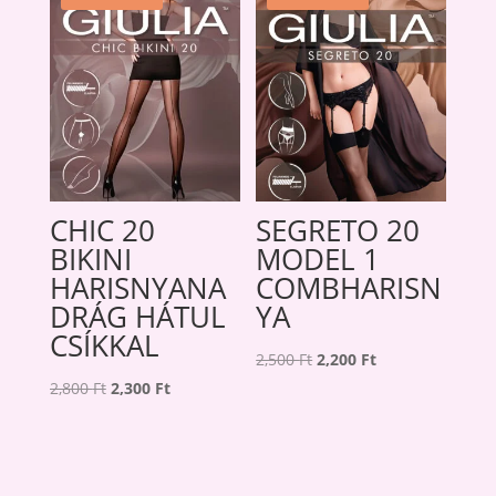
CHIC 20
SEGRETO 20
BIKINI
MODEL 1
HARISNYANA
COMBHARISN
DRÁG HÁTUL
YA
CSÍKKAL
Original
Current
2,500
Ft
2,200
Ft
Original
Current
price
price
2,800
Ft
2,300
Ft
price
price
was:
is:
was:
is:
2,500 Ft.
2,200 Ft.
2,800 Ft.
2,300 Ft.