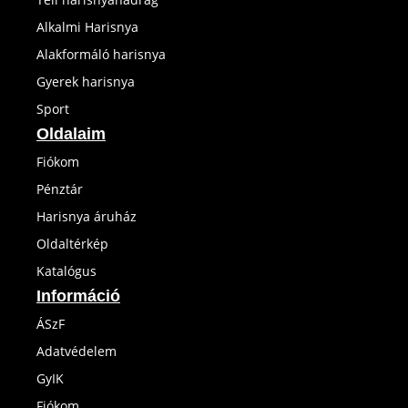
Alkalmi Harisnya
Alakformáló harisnya
Gyerek harisnya
Sport
Oldalaim
Fiókom
Pénztár
Harisnya áruház
Oldaltérkép
Katalógus
Információ
ÁSzF
Adatvédelem
GyIK
Fiókom