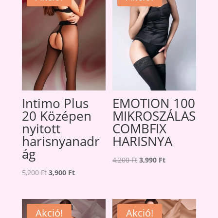
Intimo Plus
EMOTION 100
20 Középen
MIKROSZÁLAS
nyitott
COMBFIX
harisnyanadr
HARISNYA
ág
Original
Current
4,200
Ft
3,990
Ft
Original
Current
price
price
5,200
Ft
3,900
Ft
price
price
was:
is:
was:
is:
4,200 Ft.
3,990 Ft.
5,200 Ft.
3,900 Ft.
Akció!
Akció!