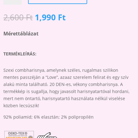
M1
COMBHARISNYA
Original
Current
2,600
Ft
1,990
Ft
MENNYISÉG
price
price
was:
is:
Mérettáblázat
2,600 Ft.
1,990 Ft.
TERMÉKLEÍRÁS:
Szexi combharisnya, amelynek széles, rugalmas szilikon
mentes passzéján a “Love”, azaaz szerelem felirat és egy szív
alakú minta található. 20 DEN-es, vékony combharisnya. A
termékkép is sugallja, hogy javasolt harisnyatartóval hordani,
mert nem öntartó, harisnyatartó használata nélkül viselése
közben lecsúszik!
92% poliamid; 6% elasztán; 2% polipropilén