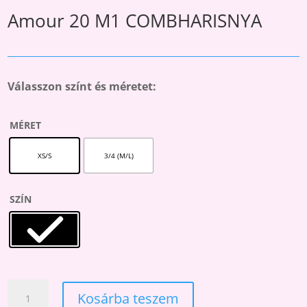
Amour 20 M1 COMBHARISNYA
Válasszon színt és méretet:
MÉRET
XS/S
3/4 (M/L)
SZÍN
AMOUR
Kosárba teszem
20