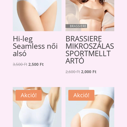
Hi-leg
BRASSIERE
Seamless női
MIKROSZÁLAS
alsó
SPORTMELLT
ARTÓ
Original
Current
3,500
Ft
2,500
Ft
price
price
Original
Current
2,600
Ft
2,000
Ft
was:
is:
price
price
3,500 Ft.
2,500 Ft.
was:
is:
2,600 Ft.
2,000 Ft.
Akció!
Akció!