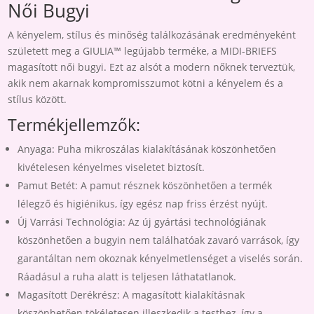
Női Bugyi
A kényelem, stílus és minőség találkozásának eredményeként
született meg a GIULIA™ legújabb terméke, a MIDI-BRIEFS
magasított női bugyi. Ezt az alsót a modern nőknek terveztük,
akik nem akarnak kompromisszumot kötni a kényelem és a
stílus között.
Termékjellemzők:
Anyaga:
Puha mikroszálas kialakításának köszönhetően
kivételesen kényelmes viseletet biztosít.
Pamut Betét:
A pamut résznek köszönhetően a termék
lélegző és higiénikus, így egész nap friss érzést nyújt.
Új Varrási Technológia:
Az új gyártási technológiának
köszönhetően a bugyin nem találhatóak zavaró varrások, így
garantáltan nem okoznak kényelmetlenséget a viselés során.
Ráadásul a ruha alatt is teljesen láthatatlanok.
Magasított Derékrész:
A magasított kialakításnak
köszönhetően tökéletesen illeszkedik a testhez, így a