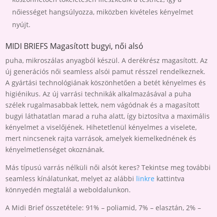
nőiességet hangsúlyozza, miközben kivételes kényelmet
nyújt.
MIDI BRIEFS Magasított bugyi, női alsó
puha, mikroszálas anyagból készül. A derékrész magasított. Az
új generációs női seamless alsói pamut résszel rendelkeznek.
A gyártási technológiának köszönhetően a betét kényelmes és
higiénikus. Az új varrási technikák alkalmazásával a puha
szélek rugalmasabbak lettek, nem vágódnak és a magasított
bugyi láthatatlan marad a ruha alatt, így biztosítva a maximális
kényelmet a viselőjének. Hihetetlenül kényelmes a viselete,
mert nincsenek rajta varrások, amelyek kiemelkednének és
kényelmetlenséget okoznának.
Más típusú varrás nélküli női alsót keres? Tekintse meg további
seamless kínálatunkat, melyet az alábbi
linkre
kattintva
könnyedén megtalál a weboldalunkon.
A Midi Brief összetétele: 91% – poliamid, 7% – elasztán, 2% –