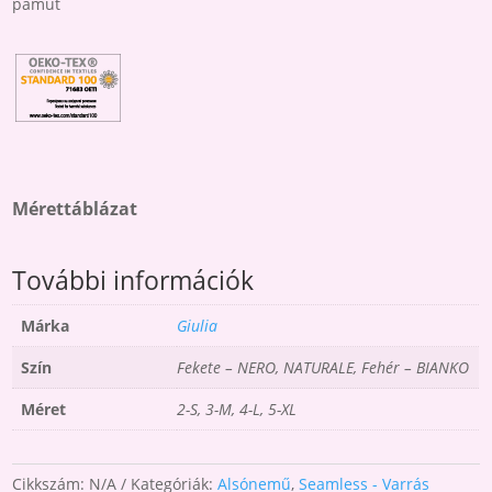
pamut
Mérettáblázat
További információk
Márka
Giulia
Szín
Fekete – NERO, NATURALE, Fehér – BIANKO
Méret
2-S, 3-M, 4-L, 5-XL
Cikkszám:
N/A
Kategóriák:
Alsónemű
,
Seamless - Varrás