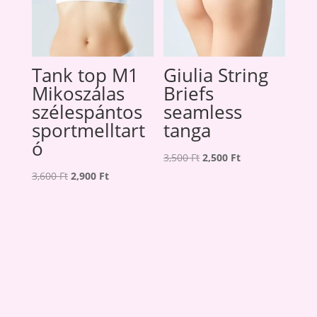
Tank top M1
Giulia String
Mikoszálas
Briefs
szélespántos
seamless
sportmelltart
tanga
ó
Original
Current
3,500
Ft
2,500
Ft
Original
Current
price
price
3,600
Ft
2,900
Ft
price
price
was:
is:
was:
is:
3,500 Ft.
2,500 Ft.
3,600 Ft.
2,900 Ft.