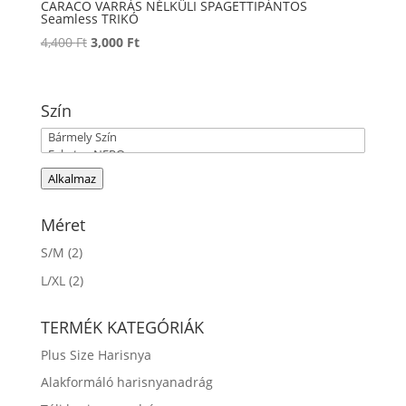
CARACO VARRÁS NÉLKÜLI SPAGETTIPÁNTOS
Seamless TRIKÓ
Original
Current
4,400
Ft
3,000
Ft
price
price
was:
is:
4,400 Ft.
3,000 Ft.
Szín
Alkalmaz
Méret
S/M
(2)
L/XL
(2)
TERMÉK KATEGÓRIÁK
Plus Size Harisnya
Alakformáló harisnyanadrág