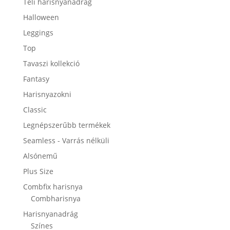
Téli harisnyanadrág
Halloween
Leggings
Top
Tavaszi kollekció
Fantasy
Harisnyazokni
Classic
Legnépszerűbb termékek
Seamless - Varrás nélküli
Alsónemű
Plus Size
Combfix harisnya
Combharisnya
Harisnyanadrág
Színes