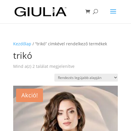
Kezdőlap
/ “trikó” címkével rendelkező termékek
trikó
Sorted
Mind a(z) 2 találat megjelenítve
by
latest
Akció!