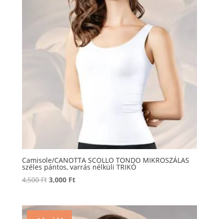
Camisole/CANOTTA SCOLLO TONDO MIKROSZÁLAS
széles pántos, varrás nélküli TRIKÓ
Original
Current
4,500
Ft
3,000
Ft
price
price
was:
is:
4,500 Ft.
3,000 Ft.