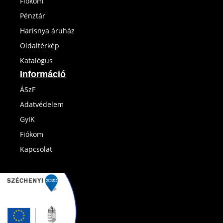
Fiókom
Pénztár
Harisnya áruház
Oldaltérkép
Katalógus
Információ
ÁSzF
Adatvédelem
GyIK
Fiókom
Kapcsolat