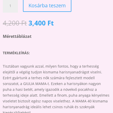
MAMA
Kosárba teszem
40
KISMAMA
HARISNYANADRÁG
Original
Current
4,200
Ft
3,400
Ft
MENNYISÉG
price
price
was:
is:
Mérettáblázat
4,200 Ft.
3,400 Ft.
TERMÉKLEÍRÁS:
Tisztában vagyunk azzal, milyen fontos, hogy a terhesség
elejétől a végéig tudjon kismama harisnyanadrágot viselni.
Ezért gyártunk a terhes nők számára fejlesztett modell
sorozatot, a GIULIA MAMA-t. Ezeken a harisnyákon nagyon
puha a hasi betét, amely igazodik a növekvő pocakhoz a
terhesség ideje alatt. Emellett a finom, puha anyaga kényelmes
viseletet biztosít egész napos viselethez. A MAMA 40 kismama
harisnyanadrág ideális lehet csinos ruhák és szoknyák
kiegészítőjeként!