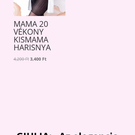
MAMA 20
VÉKONY
KISMAMA
HARISNYA
Original
Current
4,200
Ft
3,400
Ft
price
price
was:
is:
4,200 Ft.
3,400 Ft.