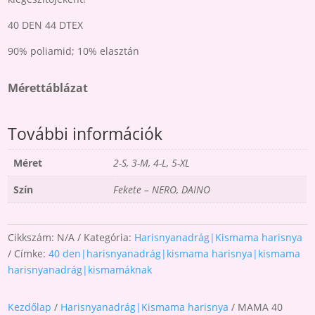
40 DEN 44 DTEX
90% poliamid; 10% elasztán
Mérettáblázat
További információk
Méret
2-S, 3-M, 4-L, 5-XL
Szín
Fekete – NERO, DAINO
Cikkszám:
N/A
Kategória:
Harisnyanadrág|Kismama harisnya
Címke:
40 den|harisnyanadrág|kismama harisnya|kismama
harisnyanadrág|kismamáknak
Kezdőlap
/
Harisnyanadrág|Kismama harisnya
/ MAMA 40