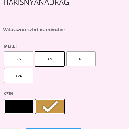
HARISNYANADRÁG
Válasszon színt és méretet:
MÉRET
2-S
3-M
4-L
5-XL
SZÍN